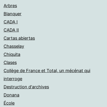
Arbres
Blanquer
CADA I
CADA II
Cartas abiertas
Chasselay
Chiquita
Clases
Collège de France et Total, un mécénat qui
interroge
Destruction d'archives
Donana
École