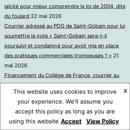
laïcité pour mieux comprendre la loi de 2004, dite
du foulard
22 mai 2026
Courrier adressé au PDG de Saint-Gobain pour lui
soumettre la note « Saint-Gobain sera-t-il
poursuivi et condamné pour avoir mis en place
des pratiques commerciales trompeuses ? »
21
mai 2026
Financement du Collège de France, courrier au
ministre Baptiste, II
21 mai 2026
X
This website uses cookies to improve
Carta abierta de un docente francés a Salvatore
your experience. We'll assume you
Mancuso. AUC, Chiquita Brands e Israel.
18 mai
accept this policy as long as you are
2026
using this website
Accept
View Policy
Mode sombre :
La partialité d’un tribunal. Retour sur un jugement