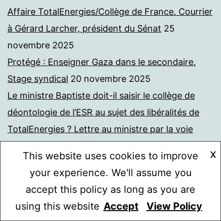
Affaire TotalEnergies/Collège de France. Courrier
à Gérard Larcher, président du Sénat
25
novembre 2025
Protégé : Enseigner Gaza dans le secondaire.
Stage syndical
20 novembre 2025
Le ministre Baptiste doit-il saisir le collège de
déontologie de l’ESR au sujet des libéralités de
TotalEnergies ? Lettre au ministre par la voie
hiérarchique.
17 novembre 2025
X
This website uses cookies to improve
Le Collège de France et le ministre doivent-ils
your experience. We'll assume you
saisir le collège de déontologie de l’enseignement
accept this policy as long as you are
supérieur et de la recherche sur le financement
using this website
Accept
View Policy
Mode sombre :
par TotalEnergies de la chaire Avenir Commun