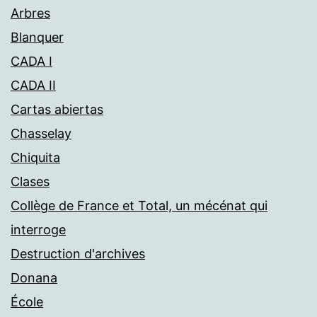
Arbres
Blanquer
CADA I
CADA II
Cartas abiertas
Chasselay
Chiquita
Clases
Collège de France et Total, un mécénat qui
interroge
Destruction d'archives
Donana
École