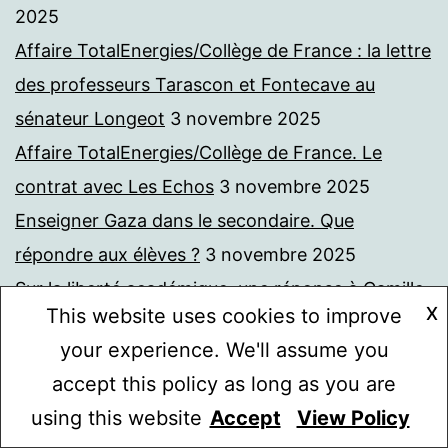
2025
Affaire TotalEnergies/Collège de France : la lettre
des professeurs Tarascon et Fontecave au
sénateur Longeot
3 novembre 2025
Affaire TotalEnergies/Collège de France. Le
contrat avec Les Echos
3 novembre 2025
Enseigner Gaza dans le secondaire. Que
répondre aux élèves ?
3 novembre 2025
Sur la liberté académique, une réponse à Camille
X
This website uses cookies to improve
Fernandes. Affaire TotalEnergies/Collège de
your experience. We'll assume you
France
29 octobre 2025
accept this policy as long as you are
Ma réponse à la réponse de l’administrateur du
using this website
Accept
View Policy
Mode sombre :
Collège de France. Affaire TotalEnergies/Collège