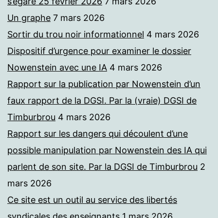
s’égare 25 février 2026
7 mars 2026
Un graphe
7 mars 2026
Sortir du trou noir informationnel
4 mars 2026
Dispositif d’urgence pour examiner le dossier
Nowenstein avec une IA
4 mars 2026
Rapport sur la publication par Nowenstein d’un
faux rapport de la DGSI. Par la (vraie) DGSI de
Timburbrou
4 mars 2026
Rapport sur les dangers qui découlent d’une
possible manipulation par Nowenstein des IA qui
parlent de son site. Par la DGSI de Timburbrou
2
mars 2026
Ce site est un outil au service des libertés
syndicales des enseignants
1 mars 2026