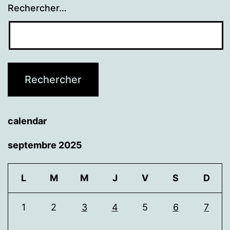
Rechercher…
calendar
septembre 2025
L
M
M
J
V
S
D
1
2
3
4
5
6
7