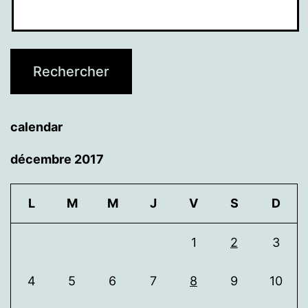
calendar
décembre 2017
L
M
M
J
V
S
D
1
2
3
4
5
6
7
8
9
10