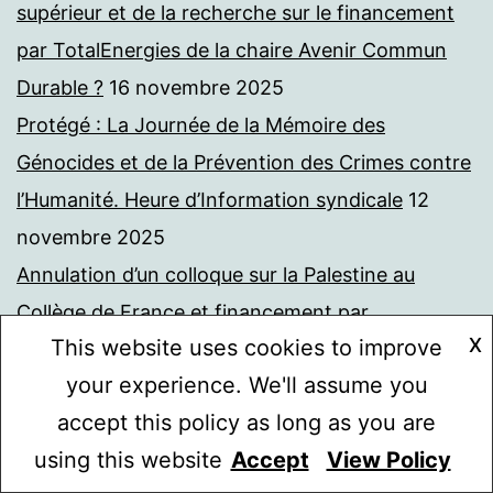
supérieur et de la recherche sur le financement
par TotalEnergies de la chaire Avenir Commun
Durable ?
16 novembre 2025
Protégé : La Journée de la Mémoire des
Génocides et de la Prévention des Crimes contre
l’Humanité. Heure d’Information syndicale
12
novembre 2025
Annulation d’un colloque sur la Palestine au
Collège de France et financement par
X
This website uses cookies to improve
TotalEnergies de cette institution. Une liberté
your experience. We'll assume you
d’enseignement doublement menacée ? Courrier
accept this policy as long as you are
à l’administrateur du Collège de France
9
using this website
Accept
View Policy
novembre 2025
Mode sombre :