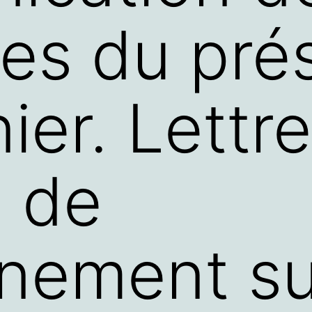
s du prés
er. Lettre
e de
gnement su