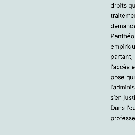
droits q
traiteme
demande 
Panthéon
empiriqu
partant, 
l’accès 
pose qui 
l’admini
s’en justi
Dans l’o
professe