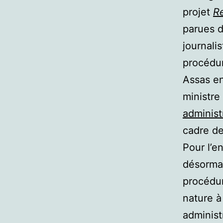
projet
Re
parues d
journali
procédur
Assas en
ministre
administ
cadre de
Pour l’e
désormai
procédur
nature à
administ