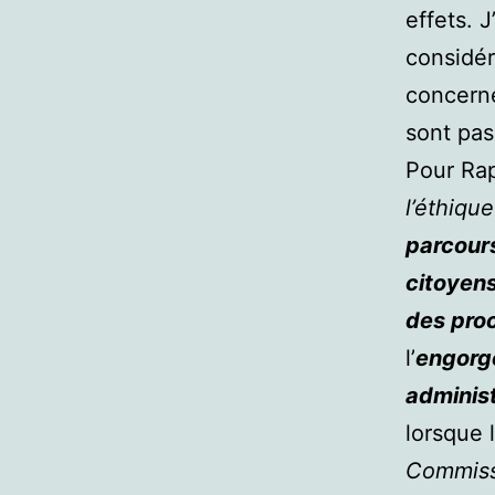
effets. 
considér
concerne
sont pas
Pour Ra
l’éthiqu
parcour
citoyens
des pro
l’
engorge
administ
lorsque 
Commiss