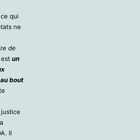
 ce qui
tats ne
ire de
 est
un
ux
 au bout
te
 justice
la
A. Il