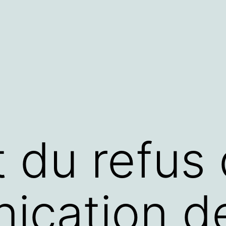
t du refus
ication d