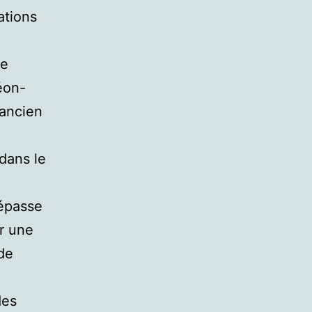
ations
ne
éon-
’ancien
dans le
dépasse
ur une
de
des