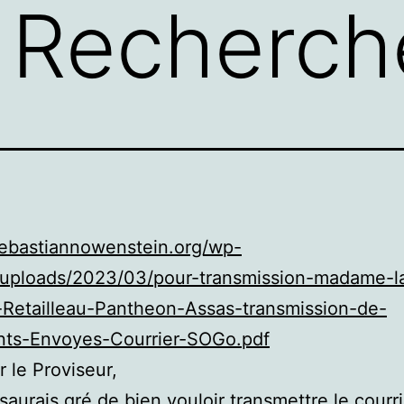
a Recherch
sebastiannowenstein.org/wp-
/uploads/2023/03/pour-transmission-madame-l
-Retailleau-Pantheon-Assas-transmission-de-
ts-Envoyes-Courrier-SOGo.pdf
 le Proviseur,
saurais gré de bien vouloir transmettre le courri