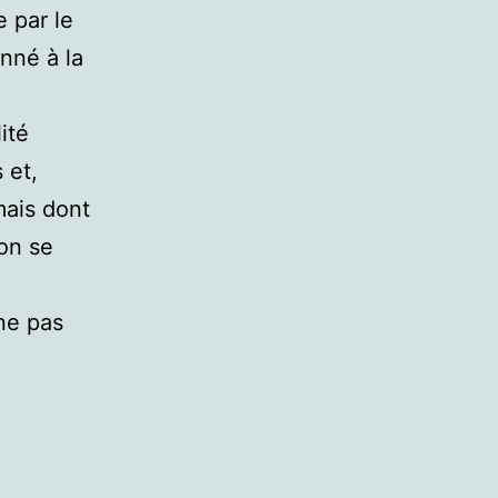
e par le
onné à la
ité
 et,
 mais dont
ion se
 ne pas