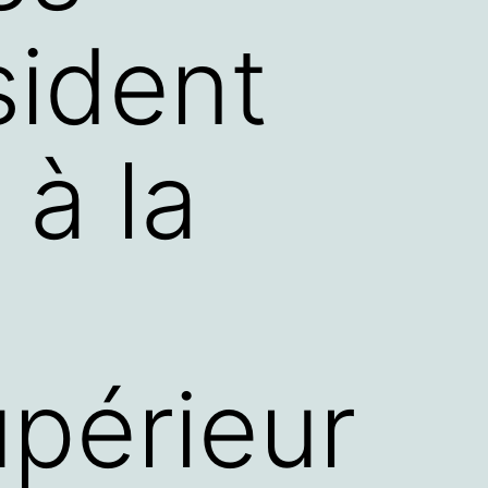
ident
 à la
périeur