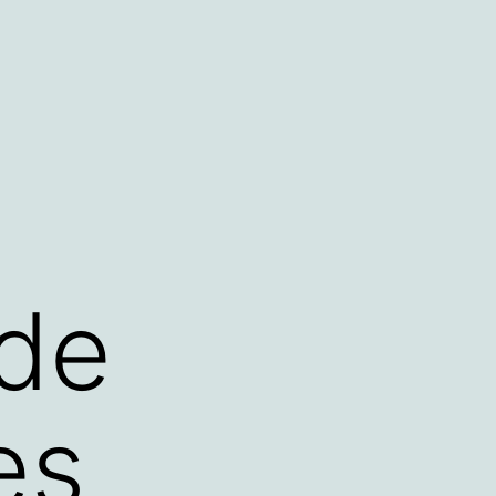
 de
es