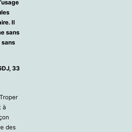
l’usage
ules
re. Il
me sans
s sans
DJ, 33
 Troper
t à
açon
re des