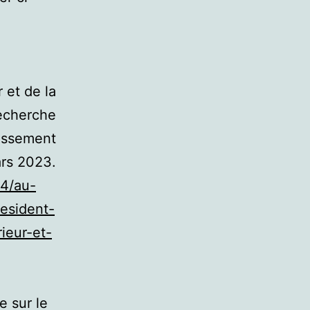
 et de la
echerche
lissement
ars 2023.
24/au-
esident-
ieur-et-
e sur le