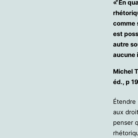
« En qua
rhétoriq
comme so
est poss
autre so
aucune i
Michel 
éd., p 1
Étendre 
aux droi
penser q
rhétoriq