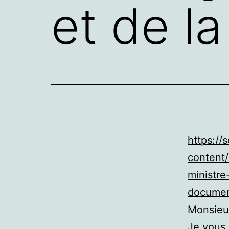
et de l
https://
content
ministre
documen
Monsieur
Je vous 