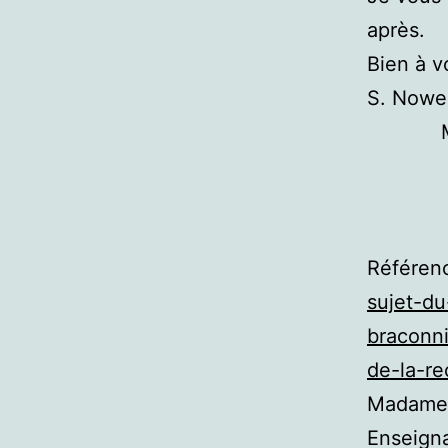
après.
Bien à v
S. Nowe
Référen
sujet-d
braconni
de-la-re
Madame l
Enseigna