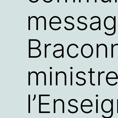
message
Braconni
ministr
l’Ensei