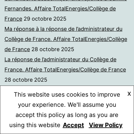
Fernandes. Affaire TotalEnergies/Collège de
France
29 octobre 2025
Ma réponse à la réponse de l’administrateur du
Collège de France. Affaire TotalEnergies/Collège
de France
28 octobre 2025
La réponse de l’administrateur du Collège de
France. Affaire TotalEnergies/Collège de France
28 octobre 2025
El evangelio segun Marcos
28 octobre 2025
X
This website uses cookies to improve
Financement par TotalEnergies du Collège de
your experience. We'll assume you
France. Lettre à monsieur l’Administrateur
23
accept this policy as long as you are
octobre 2025
using this website
Accept
View Policy
Mode sombre :
Financement par Total du Collège de France,