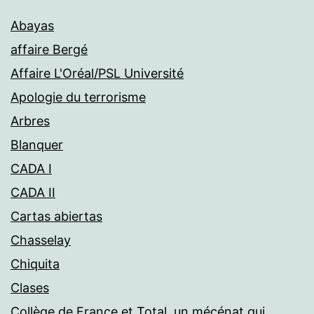
Abayas
affaire Bergé
Affaire L'Oréal/PSL Université
Apologie du terrorisme
Arbres
Blanquer
CADA I
CADA II
Cartas abiertas
Chasselay
Chiquita
Clases
Collège de France et Total, un mécénat qui