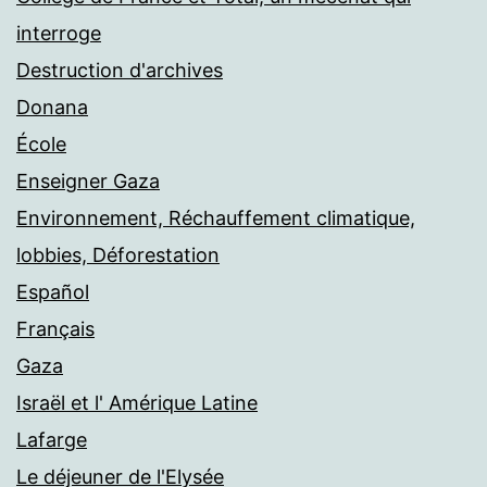
interroge
Destruction d'archives
Donana
École
Enseigner Gaza
Environnement, Réchauffement climatique,
lobbies, Déforestation
Español
Français
Gaza
Israël et l' Amérique Latine
Lafarge
Le déjeuner de l'Elysée