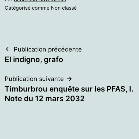
Catégorisé comme
Non classé
Navigation
Publication précédente
El indigno, grafo
de
l’article
Publication suivante
Timburbrou enquête sur les PFAS, I.
Note du 12 mars 2032