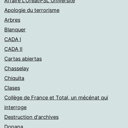
Affaire L'Oréal/PSL Université
Apologie du terrorisme
Arbres
Blanquer
CADA I
CADA II
Cartas abiertas
Chasselay
Chiquita
Clases
Collège de France et Total, un mécénat qui
interroge
Destruction d'archives
Donana