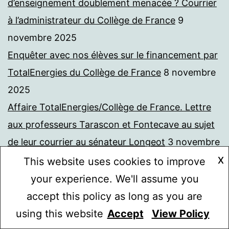
d’enseignement doublement menacée ? Courrier
à l’administrateur du Collège de France
9
novembre 2025
Enquêter avec nos élèves sur le financement par
TotalEnergies du Collège de France
8 novembre
2025
Affaire TotalEnergies/Collège de France. Lettre
aux professeurs Tarascon et Fontecave au sujet
de leur courrier au sénateur Longeot
3 novembre
2025
X
This website uses cookies to improve
L’affaire TotalEnergies/Collège de France au 20
your experience. We'll assume you
heures de France 2
3 novembre 2025
accept this policy as long as you are
Affaire TotalEnergies/Collège de France : le
using this website
Accept
View Policy
Mode sombre :
courrier du directeur général des services me