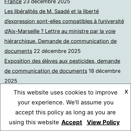
France
23 décembre 2025
Les libéralités de M. Saadé et la liberté
d’expression sont-elles compatibles à l’université
d’Aix-Marseille ? Lettre au ministre par la voie
hiérarchique. Demande de communication de
documents
22 décembre 2025
Exposition des élèves aux pesticides, demande
de communication de documents
18 décembre
2025
La fin des subventions facultatives au privé. Une
X
This website uses cookies to improve
victoire qu’il faut rendre permanente
12
your experience. We'll assume you
décembre 2025
accept this policy as long as you are
Annulation d’un débat au lycée d’Astrée, ma
using this website
Accept
View Policy
Mode sombre :
requête devant le TA
3 décembre 2025