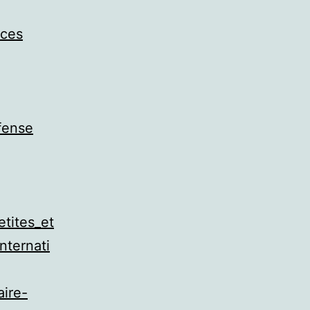
nces
fense
tites_et
nternati
aire-