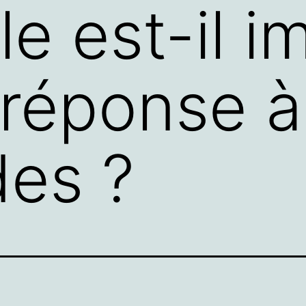
e est-il i
 réponse 
es ?