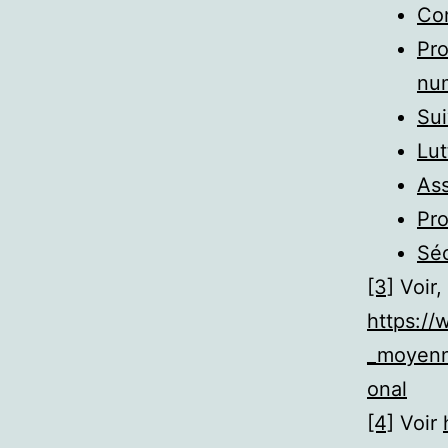
Con
Pro
nu
Sui
Lut
Ass
Pro
Séc
[3]
Voir,
https://
_moyenn
onal
[4]
Voir