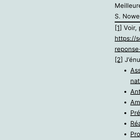
Meilleur
S. Nowen
[1]
Voir,
https://
reponse
[2]
J’énu
Ass
nat
Ant
Amé
Pré
Réa
Pro