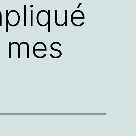
mpliqué
à mes