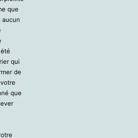
rme que
t aucun
e
e
 été
ier qui
ormer de
 votre
onné que
lever
votre