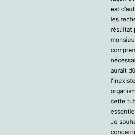
est d’au
les rech
résultat
monsieu
comprend
nécessai
aurait d
l’inexis
organism
cette tu
essentie
Je souha
concerna