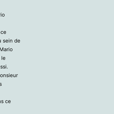
io
nce
u sein de
 Mario
 le
ssi.
monsieur
s
ns ce