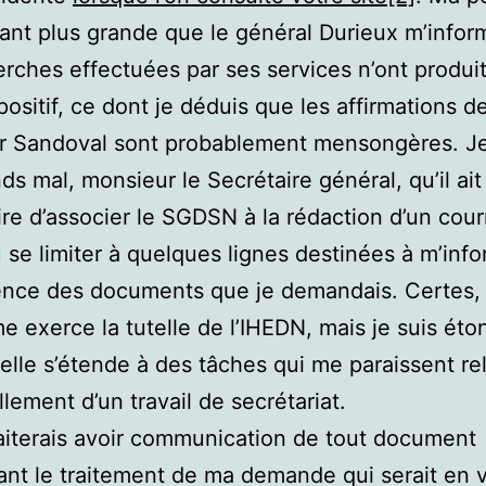
tant plus grande que le général Durieux m’info
erches effectuées par ses services n’ont produi
 positif, ce dont je déduis que les affirmations d
r Sandoval sont probablement mensongères. J
s mal, monsieur le Secrétaire général, qu’il ait
re d’associer le SGDSN à la rédaction d’un courr
û se limiter à quelques lignes destinées à m’inf
tence des documents que je demandais. Certes,
e exerce la tutelle de l’IHEDN, mais je suis ét
telle s’étende à des tâches qui me paraissent re
llement d’un travail de secrétariat.
iterais avoir communication de tout document
nt le traitement de ma demande qui serait en 