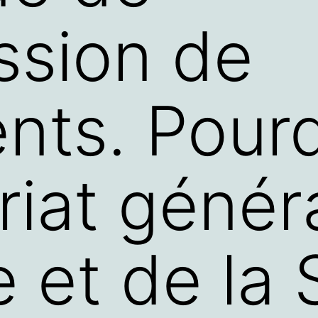
ssion de
ts. Pourq
riat généra
 et de la 