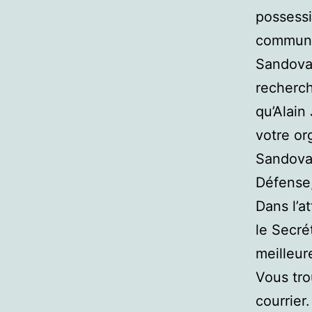
possessi
communi
Sandoval
recherch
qu’Alain
votre or
Sandova
Défense,
Dans l’a
le Secré
meilleur
Vous tr
courrier.