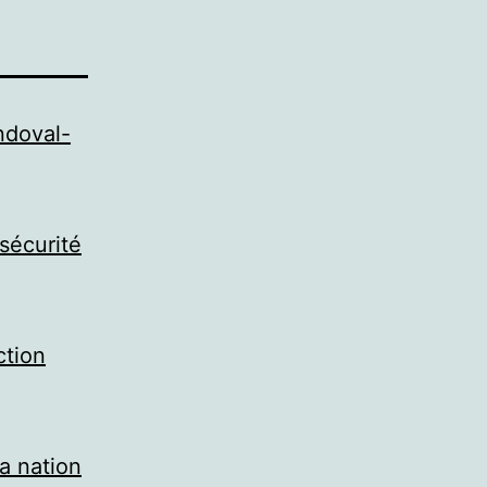
ndoval-
sécurité
ction
la nation