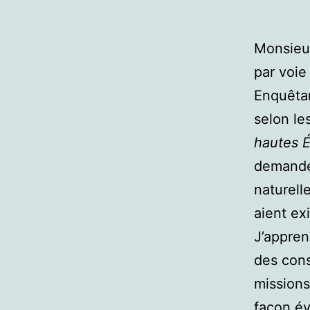
Monsieur
par voie
Enquêtan
selon les
hautes É
demande
naturell
aient ex
J’appren
des cons
missions
façon é