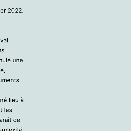
rier 2022.
val
es
rmulé une
e,
cuments
né lieu à
t les
araît de
erplexité