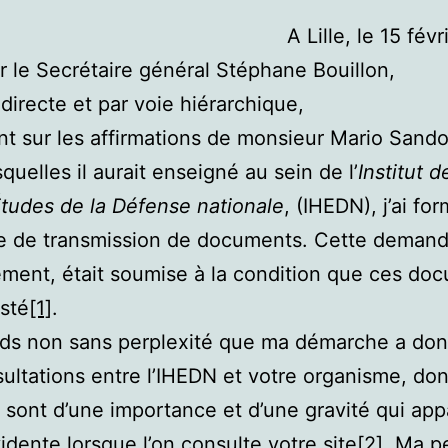
A Lille, le 15 fév
 le Secrétaire général Stéphane Bouillon,
 directe et par voie hiérarchique,
t sur les affirmations de monsieur Mario Sando
quelles il aurait enseigné au sein de l’
Institut d
tudes de la Défense nationale
, (IHEDN), j’ai fo
 de transmission de documents. Cette demand
ement, était soumise à la condition que ces do
isté
[1]
.
ds non sans perplexité que ma démarche a don
ultations entre l’IHEDN et votre organisme, don
 sont d’une importance et d’une gravité qui app
vidente
lorsque l’on consulte votre site
[2]
. Ma p