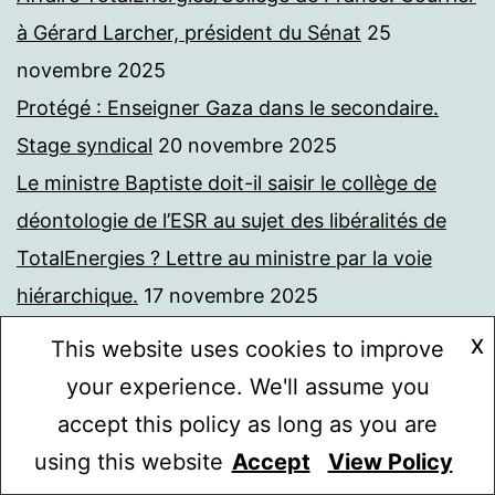
à Gérard Larcher, président du Sénat
25
novembre 2025
Protégé : Enseigner Gaza dans le secondaire.
Stage syndical
20 novembre 2025
Le ministre Baptiste doit-il saisir le collège de
déontologie de l’ESR au sujet des libéralités de
TotalEnergies ? Lettre au ministre par la voie
hiérarchique.
17 novembre 2025
Le Collège de France et le ministre doivent-ils
X
This website uses cookies to improve
saisir le collège de déontologie de l’enseignement
your experience. We'll assume you
supérieur et de la recherche sur le financement
accept this policy as long as you are
par TotalEnergies de la chaire Avenir Commun
using this website
Accept
View Policy
Mode sombre :
Durable ?
16 novembre 2025