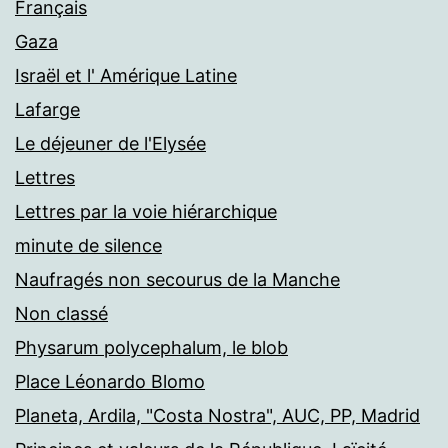
Français
Gaza
Israël et l' Amérique Latine
Lafarge
Le déjeuner de l'Elysée
Lettres
Lettres par la voie hiérarchique
minute de silence
Naufragés non secourus de la Manche
Non classé
Physarum polycephalum, le blob
Place Léonardo Blomo
Planeta, Ardila, "Costa Nostra", AUC, PP, Madrid