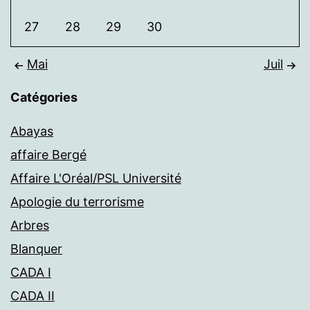
27
28
29
30
Mai
Juil
Catégories
Abayas
affaire Bergé
Affaire L'Oréal/PSL Université
Apologie du terrorisme
Arbres
Blanquer
CADA I
CADA II