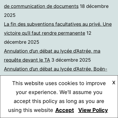
de communication de documents
18 décembre
2025
La fin des subventions facultatives au privé. Une
victoire qu’il faut rendre permanente
12
décembre 2025
Annulation d’un débat au lycée d’Astrée, ma
requête devant le TA
3 décembre 2025
Annulation d’un débat au lycée d’Astrée, Boën-
sur-Lignon (Loire). L’avis de la CADA
1 décembre
X
This website uses cookies to improve
2025
your experience. We'll assume you
Affaire TotalEnergies/Collège de France : la
accept this policy as long as you are
constitutionnalisation de la liberté académique
using this website
Accept
View Policy
Mode sombre :
est-elle une bonne idée ? Courrier à la