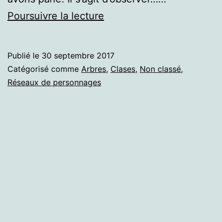
Des
Poursuivre la lecture
bois
saturés
Publié le
30 septembre 2017
d'histoires
Catégorisé comme
Arbres
,
Clases
,
Non classé
,
et
Réseaux de personnages
de
savoir.