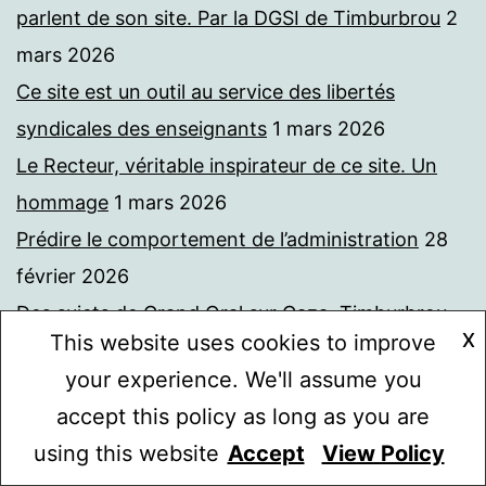
parlent de son site. Par la DGSI de Timburbrou
2
mars 2026
Ce site est un outil au service des libertés
syndicales des enseignants
1 mars 2026
Le Recteur, véritable inspirateur de ce site. Un
hommage
1 mars 2026
Prédire le comportement de l’administration
28
février 2026
Des sujets de Grand Oral sur Gaza. Timburbrou
X
This website uses cookies to improve
27 février 2026
your experience. We'll assume you
L’association GO renouvelle le Grand Oral.
accept this policy as long as you are
Timburbrou, le 27 mars 2030
27 février 2026
using this website
Accept
View Policy
Mode sombre :
L’avis favorable de la CADA à ma demande