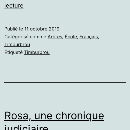
Arbres
lecture
à
histoires,
Publié le
11 octobre 2019
arbres
Catégorisé comme
Arbres
,
École
,
Français
,
à
Timburbrou
Étiqueté
Timburbrou
savoirs.
Pour
une
recherche
participative
dans
Rosa, une chronique
les
lycées
judiciaire.