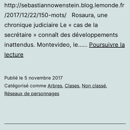
http://sebastiannowenstein.blog.lemonde.fr
/2017/12/22/150-mots/ Rosaura, une
chronique judiciaire Le « cas de la
secrétaire » connaît des développements
inattendus. Montevideo, le……
Poursuivre la
Rosaura,
lecture
une
chronique
Publié le
5 novembre 2017
judiciaire.
Catégorisé comme
Arbres
,
Clases
,
Non classé
,
Lettre
Réseaux de personnages
à
Leo
Meslíah,