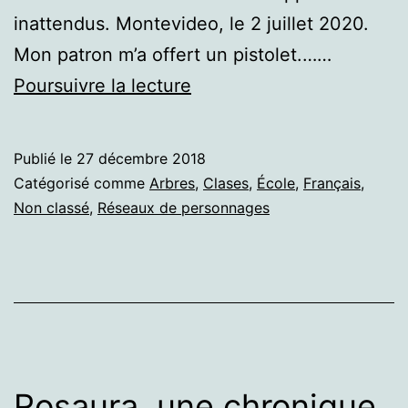
inattendus. Montevideo, le 2 juillet 2020.
Mon patron m’a offert un pistolet.……
Rosa,
Poursuivre la lecture
une
chronique
Publié le
27 décembre 2018
judiciaire.
Catégorisé comme
Arbres
,
Clases
,
École
,
Français
,
Non classé
,
Réseaux de personnages
Rosaura, une chronique