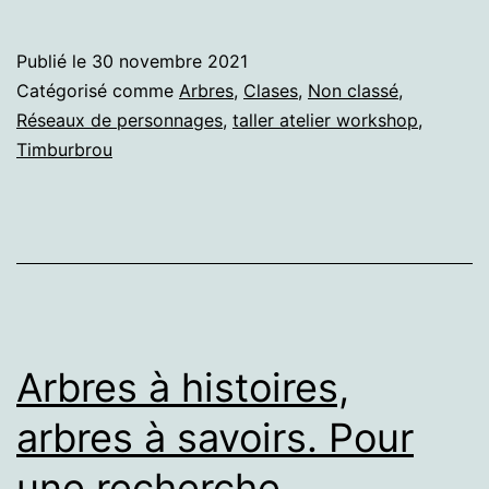
Nos
Arbres,
Publié le
30 novembre 2021
Timburbrou.
Catégorisé comme
Arbres
,
Clases
,
Non classé
,
Réseaux de personnages
,
taller atelier workshop
,
Timburbrou
Arbres à histoires,
arbres à savoirs. Pour
une recherche