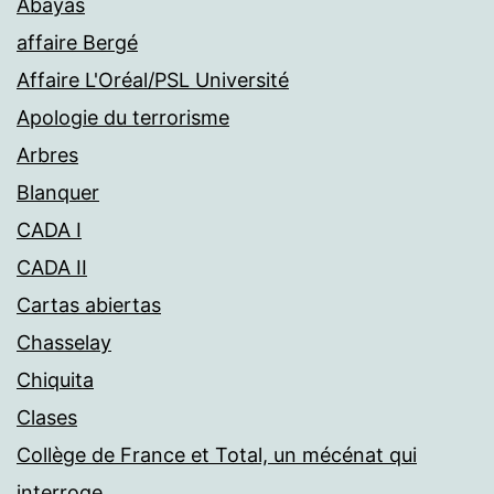
Abayas
affaire Bergé
Affaire L'Oréal/PSL Université
Apologie du terrorisme
Arbres
Blanquer
CADA I
CADA II
Cartas abiertas
Chasselay
Chiquita
Clases
Collège de France et Total, un mécénat qui
interroge