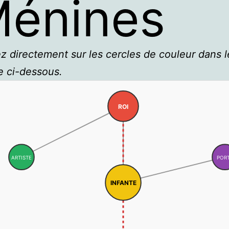
énines
z directement sur les cercles de couleur dans l
e ci-dessous.
ROI
ARTISTE
POR
INFANTE