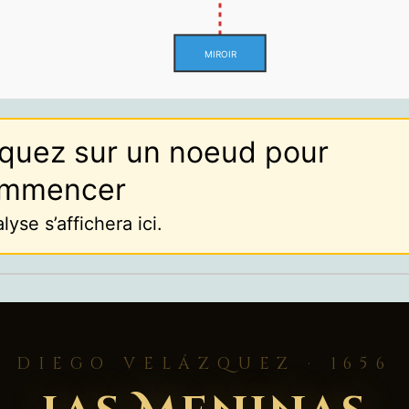
MIROIR
iquez sur un noeud pour
mmencer
alyse s’affichera ici.