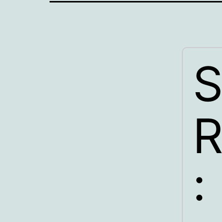
S
R
: