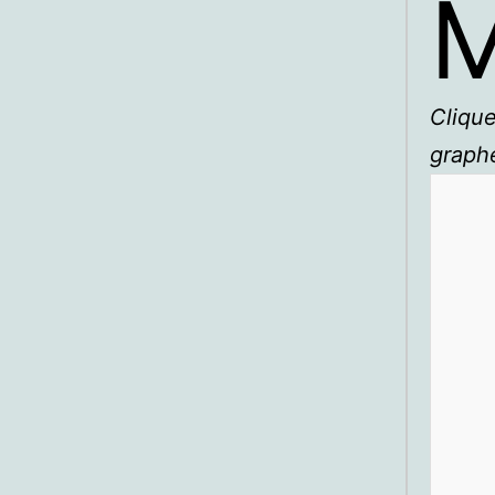
M
Clique
graph