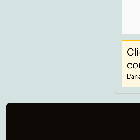
Cl
co
L’an