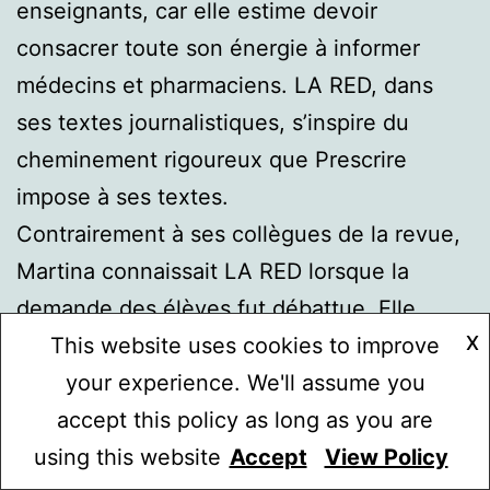
enseignants, car elle estime devoir
consacrer toute son énergie à informer
médecins et pharmaciens. LA RED, dans
ses textes journalistiques, s’inspire du
cheminement rigoureux que Prescrire
impose à ses textes.
Contrairement à ses collègues de la revue,
Martina connaissait LA RED lorsque la
demande des élèves fut débattue. Elle
X
savait que La RED avait interpellé
This website uses cookies to improve
différentes autorités sur l’affaire
your experience. We'll assume you
Blanquer/Sandoval
. Sandoval est un ancien
accept this policy as long as you are
policier argentin, extradé par la France vers
using this website
Accept
View Policy
Mode sombre :