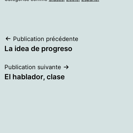
Navigation
Publication précédente
La idea de progreso
de
l’article
Publication suivante
El hablador, clase