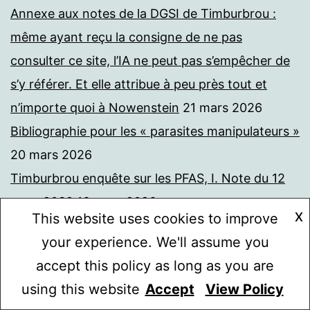
Annexe aux notes de la DGSI de Timburbrou :
même ayant reçu la consigne de ne pas
consulter ce site, l’IA ne peut pas s’empêcher de
s’y référer. Et elle attribue à peu près tout et
n’importe quoi à Nowenstein
21 mars 2026
Bibliographie pour les « parasites manipulateurs »
20 mars 2026
Timburbrou enquête sur les PFAS, I. Note du 12
mars 2032
16 mars 2026
X
This website uses cookies to improve
El conejo, grafo
12 mars 2026
your experience. We'll assume you
El indigno, grafo
12 mars 2026
accept this policy as long as you are
Relato de un náufrago, grafo
12 mars 2026
using this website
Accept
View Policy
Mode sombre :
Juan Darién, grafo
12 mars 2026