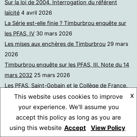
Sur la loi de 2004. Interrogation du référent
laïcité
4 avril 2026
La Série est-elle finie ? Timburbrou enquête sur
les PFAS, IV
30 mars 2026
Les mises aux enchères de Timburbrou
29 mars
2026
Timburbrou enquête sur les PFAS, III. Note du 14
mars 2032
25 mars 2026
Les PFAS, Saint-Gobain et le Collège de France.
X
Demande de communication de documents
24
This website uses cookies to improve
mars 2026
your experience. We'll assume you
Timburbrou enquête sur les PFAS, II. Note du 13
accept this policy as long as you are
mars 2032
23 mars 2026
using this website
Accept
View Policy
Mode sombre :