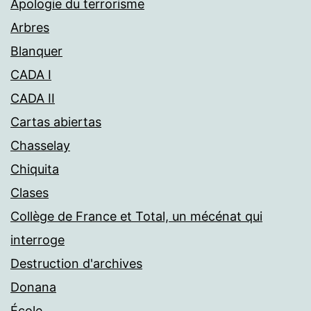
Apologie du terrorisme
Arbres
Blanquer
CADA I
CADA II
Cartas abiertas
Chasselay
Chiquita
Clases
Collège de France et Total, un mécénat qui
interroge
Destruction d'archives
Donana
École