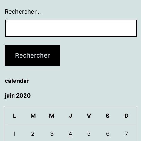
Rechercher…
calendar
juin 2020
L
M
M
J
V
S
D
1
2
3
4
5
6
7