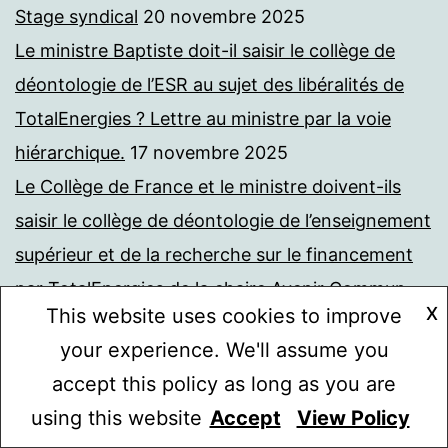
Stage syndical
20 novembre 2025
Le ministre Baptiste doit-il saisir le collège de
déontologie de l’ESR au sujet des libéralités de
TotalEnergies ? Lettre au ministre par la voie
hiérarchique.
17 novembre 2025
Le Collège de France et le ministre doivent-ils
saisir le collège de déontologie de l’enseignement
supérieur et de la recherche sur le financement
par TotalEnergies de la chaire Avenir Commun
X
This website uses cookies to improve
Durable ?
16 novembre 2025
your experience. We'll assume you
Protégé : La Journée de la Mémoire des
accept this policy as long as you are
Génocides et de la Prévention des Crimes contre
using this website
Accept
View Policy
Mode sombre :
l’Humanité. Heure d’Information syndicale
12