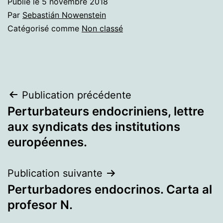
Publié le
5 novembre 2018
Par
Sebastián Nowenstein
Catégorisé comme
Non classé
Navigation
Publication précédente
Perturbateurs endocriniens, lettre
de
aux syndicats des institutions
l’article
européennes.
Publication suivante
Perturbadores endocrinos. Carta al
profesor N.