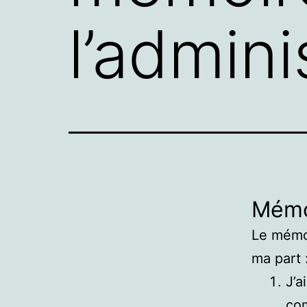
l’admini
Mémo
Le mémoi
ma part 
J’a
co