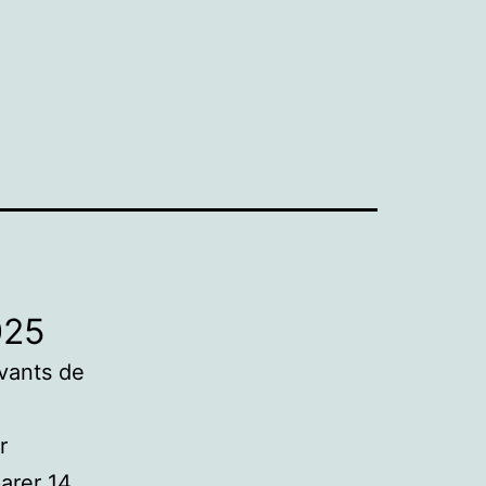
025
vants de
r
arer 14