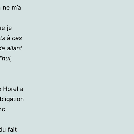
n ne m’a
e je
ts à ces
e allant
’hui,
 Horel a
bligation
nc
u fait