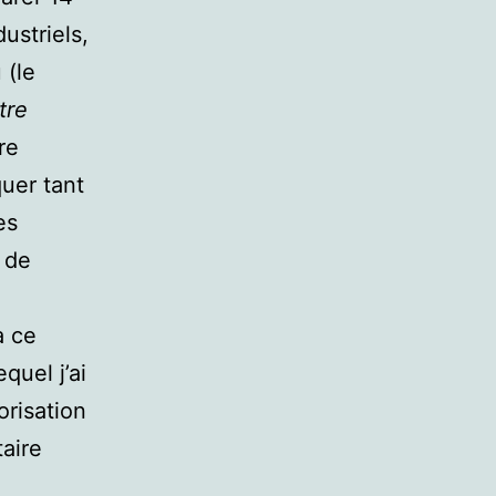
ustriels,
 (le
tre
re
uer tant
es
 de
à ce
quel j’ai
orisation
aire