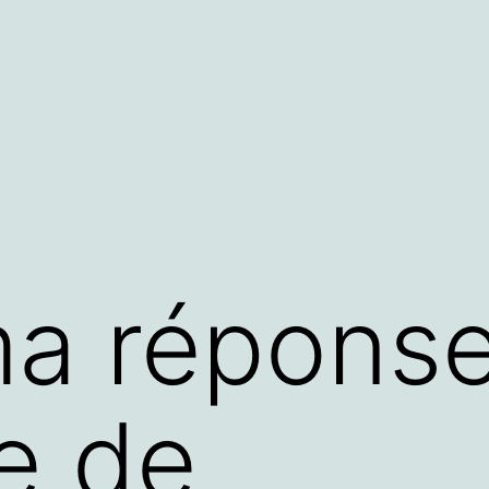
a réponse
e de