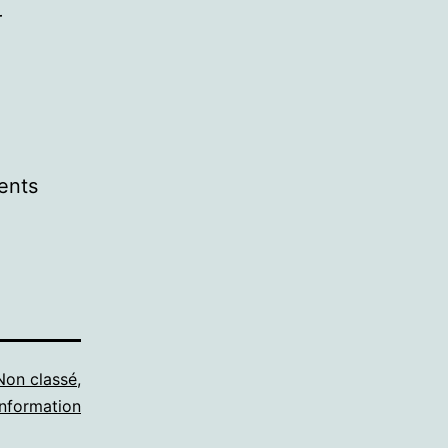
r
ents
Non classé
,
information