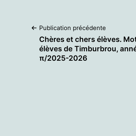
Navigation
Publication précédente
Chères et chers élèves. Mo
de
élèves de Timburbrou, anné
π/2025-2026
l’article