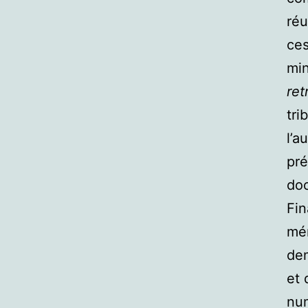
réu
ces
min
ret
tri
l’a
pré
doc
Fin
mém
dem
et 
num