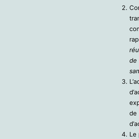
Con
tra
com
rap
réu
de 
sam
L’a
d’
exp
de 
d’a
Le 