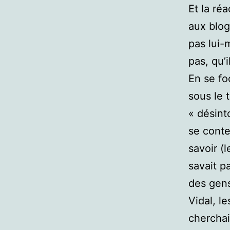
Et la ré
aux blogu
pas lui-
pas, qu’i
En se fo
sous le 
« désint
se conte
savoir (
savait p
des gens
Vidal, le
cherchai