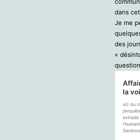
communi
dans cet
Je me pe
quelques
des jour
« désint
question