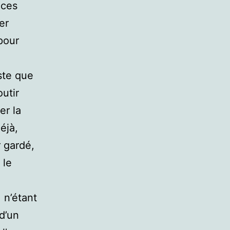
 ces
er
 pour
ste que
utir
er la
éjà,
r gardé,
 le
 n’étant
 d’un