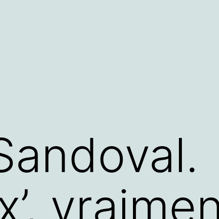
 Sandoval.
x’, vraimen