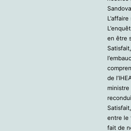
Sandoval
L’affaire
L’enquêt
en être s
Satisfait
l’embauc
comprend
de l’IHE
ministre
recondui
Satisfait
entre le 
fait de 