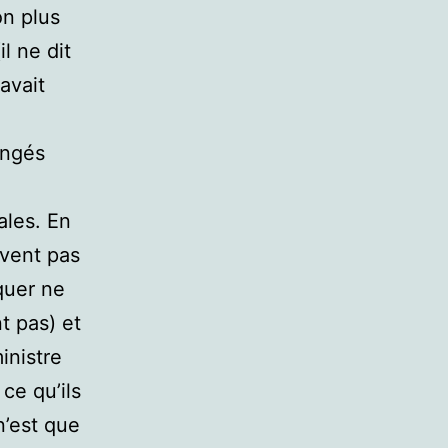
on plus
il ne dit
avait
angés
ales. En
uvent pas
quer ne
t pas) et
inistre
 ce qu’ils
n’est que