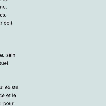
ine.
pas.
r doit
au sein
tuel
ui existe
nce
et le
s, pour