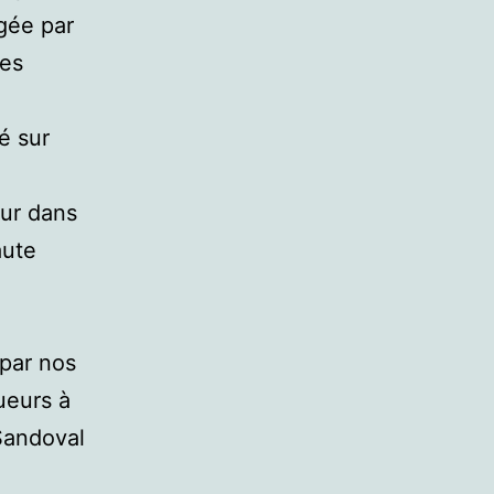
igée par
les
gé sur
eur dans
aute
 par nos
gueurs à
Sandoval