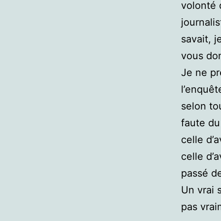
volonté 
journali
savait, j
vous don
Je ne pr
l’enquêt
selon to
faute du
celle d’
celle d’
passé de
Un vrai 
pas vraim