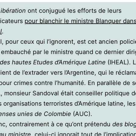
Libération
ont conjugué les efforts de leurs
icateurs
pour blanchir le ministre Blanquer dans 
l
.
, pour ceux qui l’ignorent, est cet ancien polici
 embauché par le ministre quand ce dernier diri
ut des hautes Etudes d’Amérique Latine
(IHEAL). 
ient de l’extrader vers l’Argentine, qui le réclam
 pour crimes contre l’humanité. En parallèle de 
L, monsieur Sandoval était conseiller politique d
s organisations terroristes d’Amérique latine, les
enses unies de Colombie
(AUC).
nc, contrairement à ce qu’ont prétendu
des blo
 au ministre
, celui-ci ignorait tout de l’implicatio