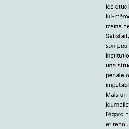
les étud
lui-même
mains d
Satisfait
son peu 
institut
une stru
pénale o
imputabl
Mais un 
journalis
l’égard 
et renou