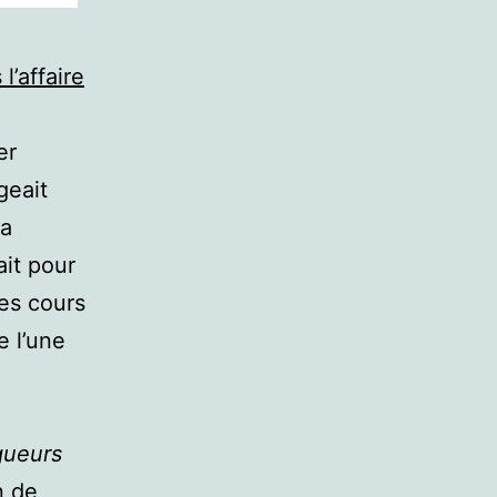
l’affaire
er
geait
La
ait pour
ses cours
e l’une
gueurs
n de