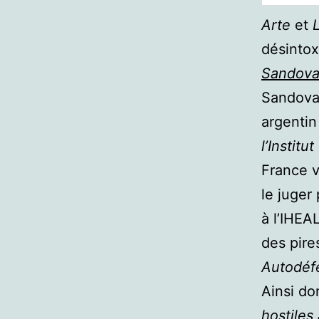
Arte
et
désintox
Sandova
Sandoval
argentin
l’Instit
France v
le juger
à l’IHEA
des pire
Autodéf
Ainsi do
hostiles