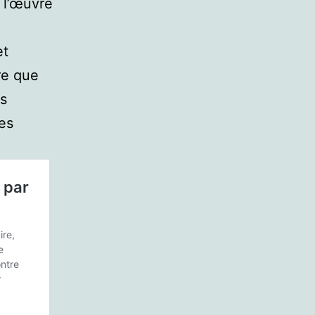
 l’œuvre
et
re que
os
es