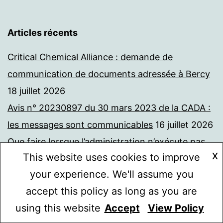
Articles récents
Critical Chemical Alliance : demande de
communication de documents adressée à Bercy
18 juillet 2026
Avis n° 20230897 du 30 mars 2023 de la CADA :
les messages sont communicables
16 juillet 2026
Que faire lorsque l’administration n’exécute pas
X
This website uses cookies to improve
un jugement en matière de communication de
your experience. We'll assume you
documents ? Question parlementaire
8 juillet
accept this policy as long as you are
2026
using this website
Accept
View Policy
Avis n° 20226846 du 15 décembre 2022. La
Mode sombre :