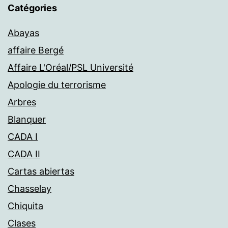
Catégories
Abayas
affaire Bergé
Affaire L'Oréal/PSL Université
Apologie du terrorisme
Arbres
Blanquer
CADA I
CADA II
Cartas abiertas
Chasselay
Chiquita
Clases