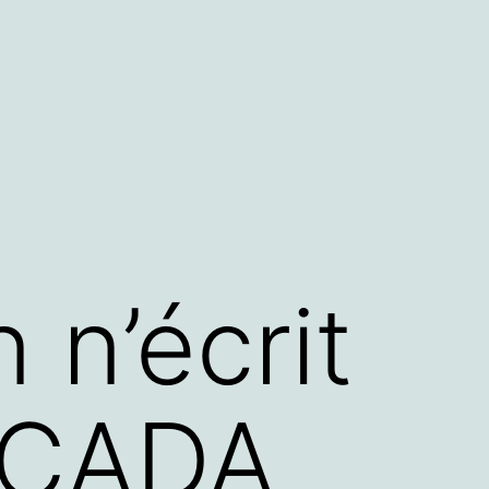
 n’écrit
a CADA