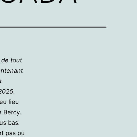
s
de tout
ontenant
t
 2025
.
eu lieu
e Bercy.
lus bas.
nt pas pu