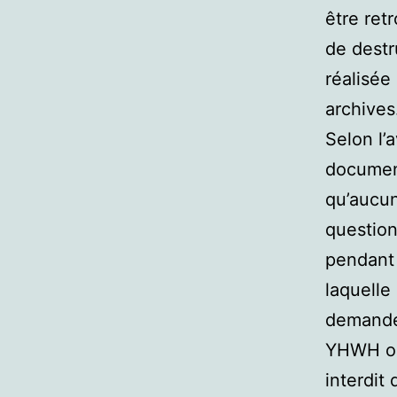
être ret
de destr
réalisée
archives
Selon l’
document
qu’aucun
question
pendant 
laquelle
demand
YHWH ou 
interdit 