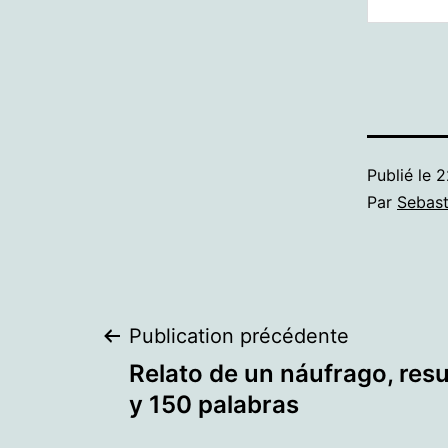
Publié le
2
Par
Sebast
Navigation
Publication précédente
Relato de un náufrago, res
de
y 150 palabras