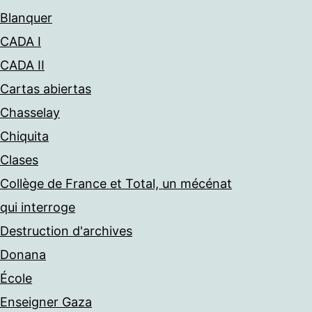
Blanquer
CADA I
CADA II
Cartas abiertas
Chasselay
Chiquita
Clases
Collège de France et Total, un mécénat
qui interroge
Destruction d'archives
Donana
École
Enseigner Gaza