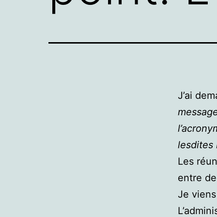
J’ai de
message 
l’acrony
lesdites
Les réun
entre de
Je viens
L’admini