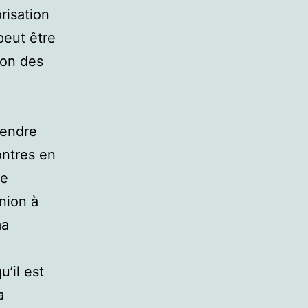
risation
peut être
ion des
rendre
ontres en
ge
nion à
ma
’il est
a