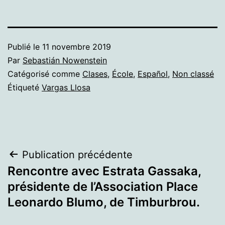
Publié le
11 novembre 2019
Par
Sebastián Nowenstein
Catégorisé comme
Clases
,
École
,
Español
,
Non classé
Étiqueté
Vargas Llosa
Navigation
Publication précédente
Rencontre avec Estrata Gassaka,
de
présidente de l’Association Place
l’article
Leonardo Blumo, de Timburbrou.