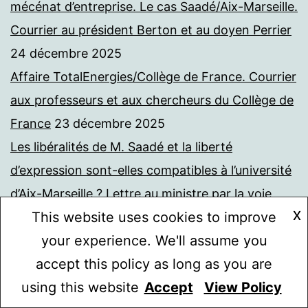
mécénat d’entreprise. Le cas Saadé/Aix-Marseille.
Courrier au président Berton et au doyen Perrier
24 décembre 2025
Affaire TotalEnergies/Collège de France. Courrier
aux professeurs et aux chercheurs du Collège de
France
23 décembre 2025
Les libéralités de M. Saadé et la liberté
d’expression sont-elles compatibles à l’université
d’Aix-Marseille ? Lettre au ministre par la voie
X
This website uses cookies to improve
hiérarchique. Demande de communication de
your experience. We'll assume you
documents
22 décembre 2025
accept this policy as long as you are
Exposition des élèves aux pesticides, demande
using this website
Accept
View Policy
de communication de documents
18 décembre
Mode sombre :