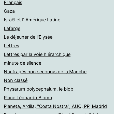
Français
Gaza
Israël et l' Amérique Latine
Lafarge
Le déjeuner de l'Elysée
Lettres
Lettres par la voie hiérarchique
minute de silence
Naufragés non secourus de la Manche
Non classé
Physarum polycephalum, le blob
Place Léonardo Blomo
Planeta, Ardila, "Costa Nostra", AUC, PP, Madrid