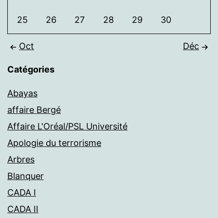
25
26
27
28
29
30
Oct
Déc
Catégories
Abayas
affaire Bergé
Affaire L'Oréal/PSL Université
Apologie du terrorisme
Arbres
Blanquer
CADA I
CADA II