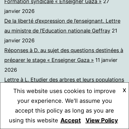
Formation syndicale « Enseigner Gaza »
27
janvier 2026
De la liberté d’expression de l’enseignant. Lettre
au ministre de l’Education nationale Geffray
21
janvier 2026
Réponses à D. au sujet des questions destinées à
préparer le stage « Enseigner Gaza »
11 janvier
2026
Lettre à L. Etudier des arbres et leurs populations
d’insectes dans différents endroits de la terre
X
This website uses cookies to improve
avec nos élèves
11 janvier 2026
your experience. We'll assume you
Sur ce site. Réalité ou fiction ? Un viatique
4
accept this policy as long as you are
janvier 2026
using this website
Accept
View Policy
Mode sombre :
Faut-il constitutionnaliser la liberté académique ?