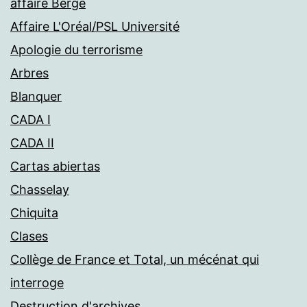
affaire Bergé
Affaire L'Oréal/PSL Université
Apologie du terrorisme
Arbres
Blanquer
CADA I
CADA II
Cartas abiertas
Chasselay
Chiquita
Clases
Collège de France et Total, un mécénat qui
interroge
Destruction d'archives