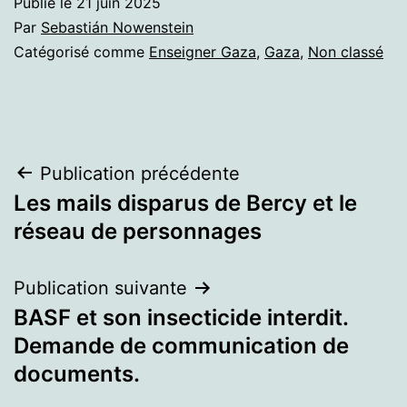
Publié le
21 juin 2025
Par
Sebastián Nowenstein
Catégorisé comme
Enseigner Gaza
,
Gaza
,
Non classé
Navigation
Publication précédente
Les mails disparus de Bercy et le
de
réseau de personnages
l’article
Publication suivante
BASF et son insecticide interdit.
Demande de communication de
documents.