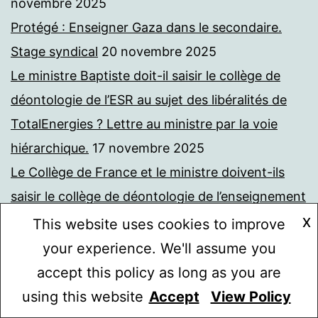
novembre 2025
Protégé : Enseigner Gaza dans le secondaire.
Stage syndical
20 novembre 2025
Le ministre Baptiste doit-il saisir le collège de
déontologie de l’ESR au sujet des libéralités de
TotalEnergies ? Lettre au ministre par la voie
hiérarchique.
17 novembre 2025
Le Collège de France et le ministre doivent-ils
saisir le collège de déontologie de l’enseignement
supérieur et de la recherche sur le financement
X
This website uses cookies to improve
par TotalEnergies de la chaire Avenir Commun
your experience. We'll assume you
Durable ?
16 novembre 2025
accept this policy as long as you are
Protégé : La Journée de la Mémoire des
using this website
Accept
View Policy
Mode sombre :
Génocides et de la Prévention des Crimes contre