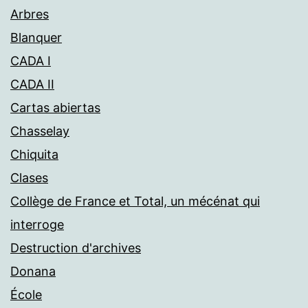
Arbres
Blanquer
CADA I
CADA II
Cartas abiertas
Chasselay
Chiquita
Clases
Collège de France et Total, un mécénat qui
interroge
Destruction d'archives
Donana
École