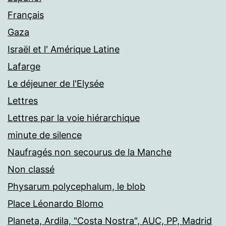
Français
Gaza
Israël et l' Amérique Latine
Lafarge
Le déjeuner de l'Elysée
Lettres
Lettres par la voie hiérarchique
minute de silence
Naufragés non secourus de la Manche
Non classé
Physarum polycephalum, le blob
Place Léonardo Blomo
Planeta, Ardila, "Costa Nostra", AUC, PP, Madrid