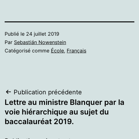
Publié le
24 juillet 2019
Par
Sebastián Nowenstein
Catégorisé comme
École
,
Français
Navigation
Publication précédente
Lettre au ministre Blanquer par la
de
voie hiérarchique au sujet du
l’article
baccalauréat 2019.