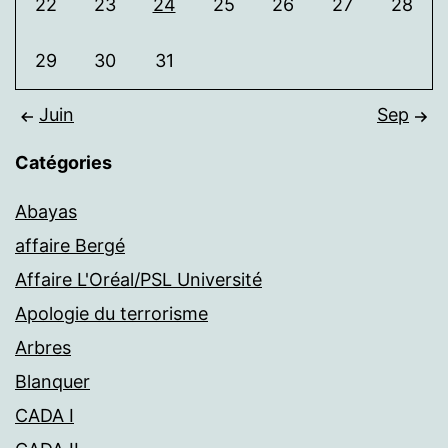
22
23
24
25
26
27
28
29
30
31
Juin
Sep
Catégories
Abayas
affaire Bergé
Affaire L'Oréal/PSL Université
Apologie du terrorisme
Arbres
Blanquer
CADA I