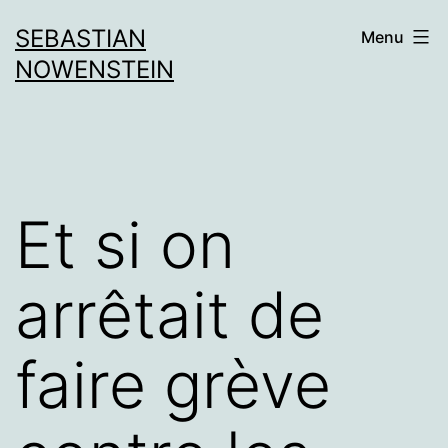
Aller
SEBASTIAN
Menu
au
NOWENSTEIN
contenu
Et si on
arrêtait de
faire grève