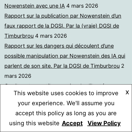
Nowenstein avec une IA
4 mars 2026
Rapport sur la publication par Nowenstein d’un
faux rapport de la DGSI. Par la (vraie) DGSI de
Timburbrou
4 mars 2026
Rapport sur les dangers qui découlent d’une
possible manipulation par Nowenstein des IA qui
parlent de son site. Par la DGSI de Timburbrou
2
mars 2026
Ce site est un outil au service des libertés
X
This website uses cookies to improve
syndicales des enseignants
1 mars 2026
your experience. We'll assume you
Le Recteur, véritable inspirateur de ce site. Un
accept this policy as long as you are
hommage
1 mars 2026
using this website
Accept
View Policy
Mode sombre :
Prédire le comportement de l’administration
28