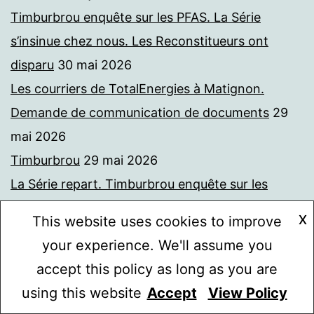
Timburbrou enquête sur les PFAS. La Série
s’insinue chez nous. Les Reconstitueurs ont
disparu
30 mai 2026
Les courriers de TotalEnergies à Matignon.
Demande de communication de documents
29
mai 2026
Timburbrou
29 mai 2026
La Série repart. Timburbrou enquête sur les
PFAS, V
28 mai 2026
X
This website uses cookies to improve
Timburbrou et la machine à produire des
your experience. We'll assume you
sources. La note de la DGSI
25 mai 2026
accept this policy as long as you are
Soumettre des cas hypothétiques au référent
using this website
Accept
View Policy
Mode sombre :
laïcité pour mieux comprendre la loi de 2004, dite