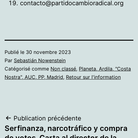
contacto@partidocambioradical.org
Publié le
30 novembre 2023
Par
Sebastián Nowenstein
Catégorisé comme
Non classé
,
Planeta, Ardila, "Costa
Nostra", AUC, PP, Madrid
,
Retour sur l'information
Navigation
Publication précédente
Serfinanza, narcotráfico y compra
de
de votos. Carta al director de la