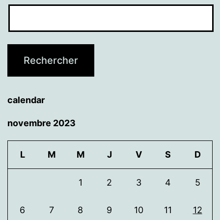
calendar
novembre 2023
L
M
M
J
V
S
D
1
2
3
4
5
6
7
8
9
10
11
12