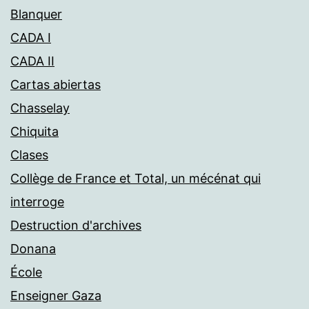
Blanquer
CADA I
CADA II
Cartas abiertas
Chasselay
Chiquita
Clases
Collège de France et Total, un mécénat qui
interroge
Destruction d'archives
Donana
École
Enseigner Gaza