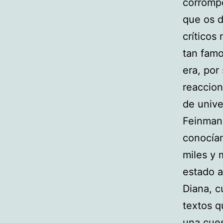
corromp
que os d
críticos
tan famo
era, por
reaccion
de unive
Feinmann
conocíam
miles y 
estado a
Diana, c
textos q
una cues