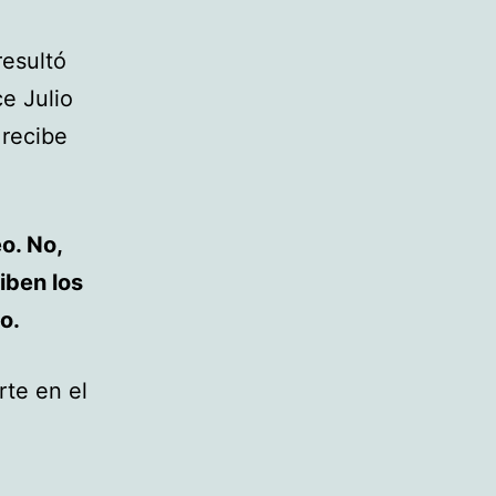
resultó
e Julio
 recibe
eo. No,
iben los
o.
rte en el