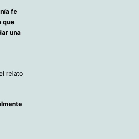
nía fe
e que
dar una
el relato
almente