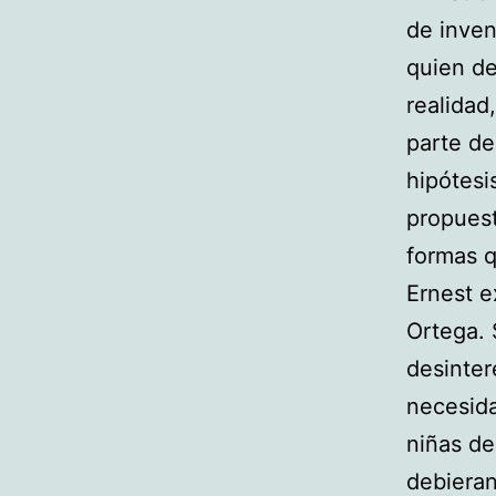
de inven
quien de
realidad
parte de
hipótesi
propuest
formas q
Ernest e
Ortega. 
desinter
necesida
niñas de
debieran