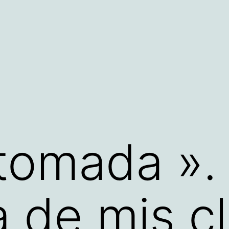
tomada ».
a de mis c