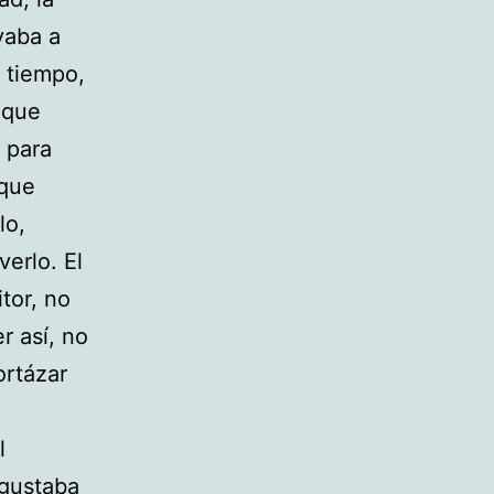
vaba a
l tiempo,
 que
, para
 que
lo,
erlo. El
tor, no
r así, no
ortázar
l
 gustaba