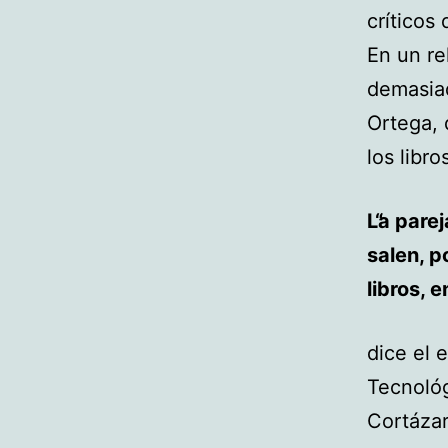
críticos 
En un re
demasiad
Ortega, 
los libro
La parej
salen, p
libros, 
dice el 
Tecnoló
Cortázar