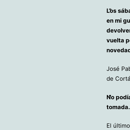
Los sába
en mi gu
devolve
vuelta p
novedade
José Pab
de Cortá
No podí
tomada.
El últim