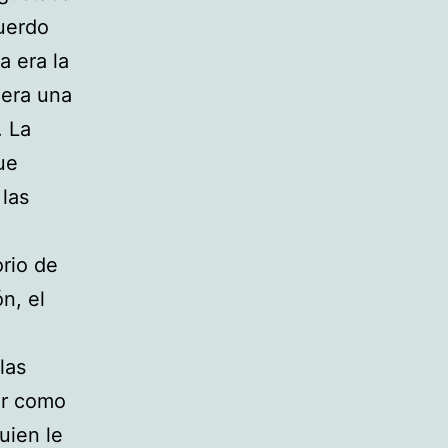
cuerdo
a era la
 era una
. La
ue
 las
orio de
n, el
las
ar como
uien le