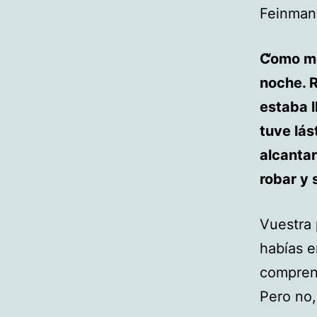
Feinmann
Como me 
noche. R
estaba l
tuve lás
alcantar
robar y 
Vuestra 
habías e
comprens
Pero no,