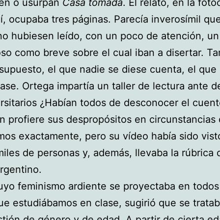
en o usurpan
Casa tomada
. El relato, en la fot
í, ocupaba tres páginas. Parecía inverosímil que
 no hubiesen leído, con un poco de atención, un
so como breve sobre el cual iban a disertar. T
 supuesto, el que nadie se diese cuenta, el que
ase. Ortega impartía un taller de lectura ante 
rsitarios ¿Habían todos de desconocer el cuen
 profiere sus despropósitos en circunstancias
os exactamente, pero su vídeo había sido vist
miles de personas y, además, llevaba la rúbrica 
rgentino.
uyo feminismo ardiente se proyectaba en todos
ue estudiábamos en clase, sugirió que se trata
tión de género y de edad. A partir de cierta ed