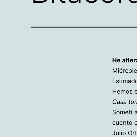
He alter
Miércole
Estimad
Hemos es
Casa to
Sometí a
cuento e
Julio Or