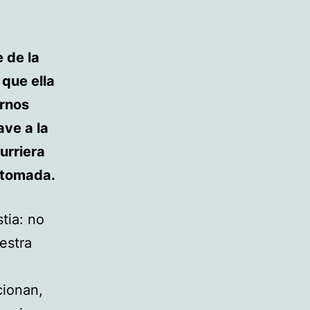
 de la
 que ella
arnos
ave a la
urriera
a tomada.
tia: no
estra
cionan,