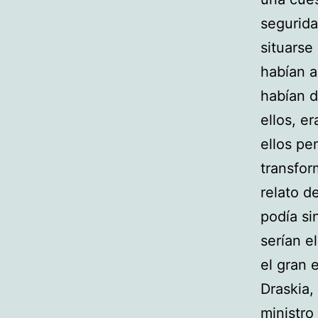
segurida
situarse
habían a
habían d
ellos, e
ellos pe
transfor
relato d
podía si
serían e
el gran e
Draskia,
ministro