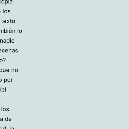
ocopia
 los
 texto
ambién lo
 nadie
decenas
to?
 que no
o por
del
 los
ba de
ad, la