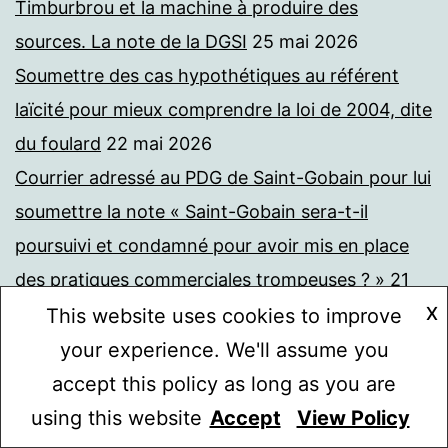
Timburbrou et la machine à produire des
sources. La note de la DGSI
25 mai 2026
Soumettre des cas hypothétiques au référent
laïcité pour mieux comprendre la loi de 2004, dite
du foulard
22 mai 2026
Courrier adressé au PDG de Saint-Gobain pour lui
soumettre la note « Saint-Gobain sera-t-il
poursuivi et condamné pour avoir mis en place
des pratiques commerciales trompeuses ? »
21
X
mai 2026
This website uses cookies to improve
Financement du Collège de France, courrier au
your experience. We'll assume you
ministre Baptiste, II
21 mai 2026
accept this policy as long as you are
Carta abierta de un docente francés a Salvatore
using this website
Accept
View Policy
Mode sombre :