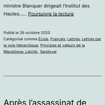
ministre Blanquer dirigeait l’Institut des
Blanquer,
Hautes……
Poursuivre la lecture
Sandoval
et
Publié le
26 octobre 2020
l’islamo-
Catégorisé comme
École
,
Français
,
Lettres
,
Lettres par
gauchisme.
la voie hiérarchique
,
Principes et valeurs de la
République. Laïcité.
,
Sandoval
Après l’assassinat de