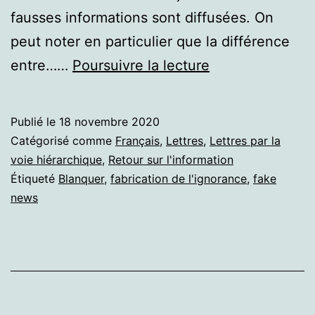
fausses informations sont diffusées. On
peut noter en particulier que la différence
Travailler
entre……
Poursuivre la lecture
sur
les
Publié le
18 novembre 2020
fake
Catégorisé comme
Français
,
Lettres
,
Lettres par la
news.
voie hiérarchique
,
Retour sur l'information
Étiqueté
Blanquer
,
fabrication de l'ignorance
,
fake
Blanquer
news
et
les
chiffres
du
COVID