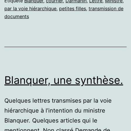
Étiqueté
Blanquer
,
courrier
,
Darmanin
,
Lettre
,
Ministre
,
à
par la voie hiérarchique
,
petites filles
,
transmission de
l’école
documents
?
Demande
de
transmission
de
documents.
Blanquer, une synthèse.
Quelques lettres transmises par la voie
hiérarchique à l’intention du ministre
Blanquer. Quelques articles qui le
mentionnent. Non classé Demande de