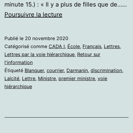
minute 15.) : « Il y a plus de filles que de……
Demande
Poursuivre la lecture
de
transmission
Publié le
20 novembre 2020
de
Catégorisé comme
CADA I
,
École
,
Français
,
Lettres
,
documents.
Lettres par la voie hiérarchique
,
Retour sur
l'information
Déclarations
Étiqueté
Blanquer
,
courrier
,
Darmanin
,
discrimination
,
du
Laïcité
,
Lettre
,
Ministre
,
premier ministre
,
voie
ministre
hiérarchique
Blanquer.