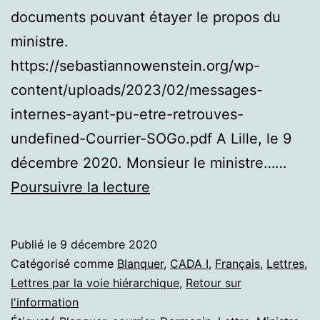
documents pouvant étayer le propos du
ministre.
https://sebastiannowenstein.org/wp-
content/uploads/2023/02/messages-
internes-ayant-pu-etre-retrouves-
undefined-Courrier-SOGo.pdf A Lille, le 9
décembre 2020. Monsieur le ministre……
Moins
Poursuivre la lecture
de
filles
Publié le
9 décembre 2020
que
Catégorisé comme
Blanquer
,
CADA I
,
Français
,
Lettres
,
de
Lettres par la voie hiérarchique
,
Retour sur
l'information
garçons