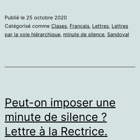
l’assassinat
de
Publié le
25 octobre 2020
Samuel
Catégorisé comme
Clases
,
Français
,
Lettres
,
Lettres
Paty.
par la voie hiérarchique
,
minute de silence
,
Sandoval
Questions
et
réponses.
Peut-on imposer une
minute de silence ?
Lettre à la Rectrice.