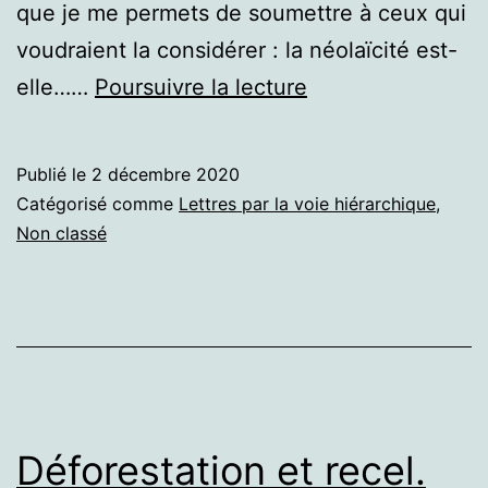
que je me permets de soumettre à ceux qui
voudraient la considérer : la néolaïcité est-
J.
elle……
Poursuivre la lecture
Rancière,
l’école
Publié le
2 décembre 2020
et
Catégorisé comme
Lettres par la voie hiérarchique
,
l’ordre
Non classé
moral
néolibéral
Déforestation et recel.