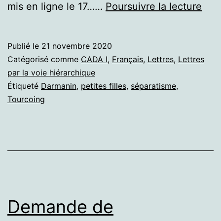
Les
mis en ligne le 17……
Poursuivre la lecture
peti
fille
Publié le
21 novembre 2020
fan
Catégorisé comme
CADA I
,
Français
,
Lettres
,
Lettres
du
par la voie hiérarchique
Étiqueté
Darmanin
,
petites filles
,
séparatisme
,
mini
Tourcoing
Dar
Par
la
voie
hiér
Demande de