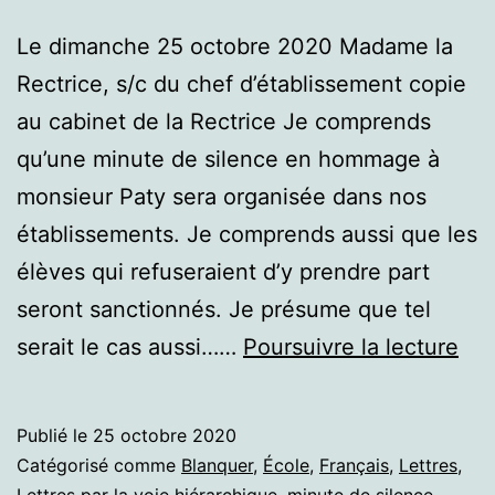
Le dimanche 25 octobre 2020 Madame la
Rectrice, s/c du chef d’établissement copie
au cabinet de la Rectrice Je comprends
qu’une minute de silence en hommage à
monsieur Paty sera organisée dans nos
établissements. Je comprends aussi que les
élèves qui refuseraient d’y prendre part
seront sanctionnés. Je présume que tel
Peu
serait le cas aussi……
Poursuivre la lecture
on
imp
Publié le
25 octobre 2020
un
Catégorisé comme
Blanquer
,
École
,
Français
,
Lettres
,
Lettres par la voie hiérarchique
,
minute de silence