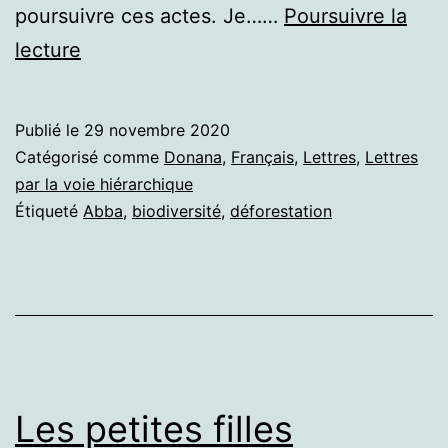
poursuivre ces actes. Je……
Poursuivre la
Déforestation
lecture
et
recel.
Publié le
29 novembre 2020
Questions
Catégorisé comme
Donana
,
Français
,
Lettres
,
Lettres
pour
par la voie hiérarchique
Étiqueté
Abba
,
biodiversité
,
déforestation
la
secrétaire
d’État
B.
Abba.
Les petites filles