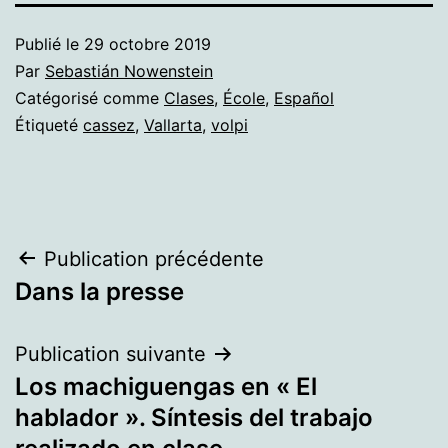
Publié le
29 octobre 2019
Par
Sebastián Nowenstein
Catégorisé comme
Clases
,
École
,
Español
Étiqueté
cassez
,
Vallarta
,
volpi
Navigation
Publication précédente
Dans la presse
de
l’article
Publication suivante
Los machiguengas en « El
hablador ». Síntesis del trabajo