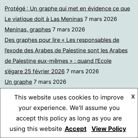
Protégé : Un graphe qui met en évidence ce que
Le viatique doit à Las Meninas
7 mars 2026
Meninas, graphes
7 mars 2026
Des graphes pour lire « Les responsables de
l’exode des Arabes de Palestine sont les Arabes
de Palestine eux-mêmes » : quand l’Ecole
s’égare 25 février 2026
7 mars 2026
Un graphe
7 mars 2026
Sortir du trou noir informationnel
4 mars 2026
X
This website uses cookies to improve
Dispositif d’urgence pour examiner le dossier
your experience. We'll assume you
Nowenstein avec une IA
4 mars 2026
accept this policy as long as you are
Rapport sur la publication par Nowenstein d’un
using this website
Accept
View Policy
Mode sombre :
faux rapport de la DGSI. Par la (vraie) DGSI de