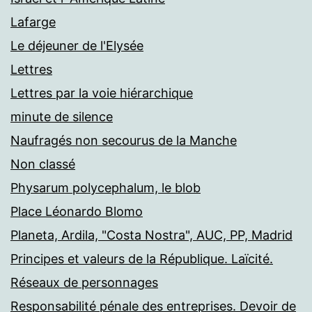
Lafarge
Le déjeuner de l'Elysée
Lettres
Lettres par la voie hiérarchique
minute de silence
Naufragés non secourus de la Manche
Non classé
Physarum polycephalum, le blob
Place Léonardo Blomo
Planeta, Ardila, "Costa Nostra", AUC, PP, Madrid
Principes et valeurs de la République. Laïcité.
Réseaux de personnages
Responsabilité pénale des entreprises. Devoir de