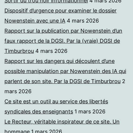
Sortir du trou noir informationnel
4 mars 2026
Dispositif d’urgence pour examiner le dossier
Nowenstein avec une IA
4 mars 2026
Rapport sur la publication par Nowenstein d’un
faux rapport de la DGSI. Par la (vraie) DGSI de
Timburbrou
4 mars 2026
Rapport sur les dangers qui découlent d’une
possible manipulation par Nowenstein des IA qui
parlent de son site. Par la DGSI de Timburbrou
2
mars 2026
Ce site est un outil au service des libertés
syndicales des enseignants
1 mars 2026
Le Recteur, véritable inspirateur de ce site. Un
hommage
1 mars 2026