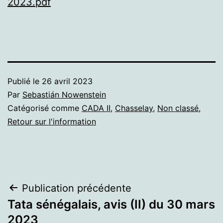
2023.pdf
Publié le
26 avril 2023
Par
Sebastián Nowenstein
Catégorisé comme
CADA II
,
Chasselay
,
Non classé
,
Retour sur l'information
Navigation
Publication précédente
Tata sénégalais, avis (II) du 30 mars
de
2023