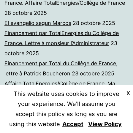
France. Affaire TotalEnergies/Collège de France
28 octobre 2025
El evangelio segun Marcos
28 octobre 2025
Financement par TotalEnergies du Collège de
France. Lettre à monsieur l’Administrateur
23
octobre 2025
Financement par Total du Collège de France,
lettre à Patrick Boucheron
23 octobre 2025
Affaire TotalEnergies/Collège de France. Ma
X
This website uses cookies to improve
requête.
21 octobre 2025
your experience. We'll assume you
Affaire Total/Collège de France. Un autre avis
accept this policy as long as you are
favorable de la CADA
21 octobre 2025
using this website
Accept
View Policy
Aurore Bergé et l’affaire des crèches. L’avis
Mode sombre :