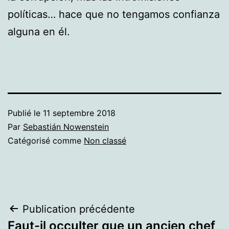
políticas… hace que no tengamos confianza
alguna en él.
Publié le
11 septembre 2018
Par
Sebastián Nowenstein
Catégorisé comme
Non classé
Navigation
Publication précédente
Faut-il occulter que un ancien chef