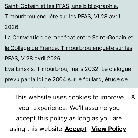
Saint-Gobain et les PFAS, une bibliographie.
Timburbrou enquête sur les PFAS, VI
28 avril
2026
La Convention de mécénat entre Saint-Gobain et
le Collège de France. Timburbrou enquête sur les
PFAS, V
28 avril 2026
Eva Einskis, Timburbrou, mars 2032. Le dialogue
prévu par la loi de 2004 sur le foulard, étude de
cas
24 avril 2026
X
This website uses cookies to improve
Palimpsestes sonores
22 avril 2026
your experience. We'll assume you
Sagnarnet
16 avril 2026
accept this policy as long as you are
Er Timburbrú til?
12 avril 2026
using this website
Accept
View Policy
Mode sombre :
Sur la loi de 2004. Interrogation du référent