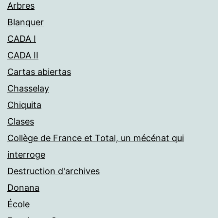
Arbres
Blanquer
CADA I
CADA II
Cartas abiertas
Chasselay
Chiquita
Clases
Collège de France et Total, un mécénat qui
interroge
Destruction d'archives
Donana
École