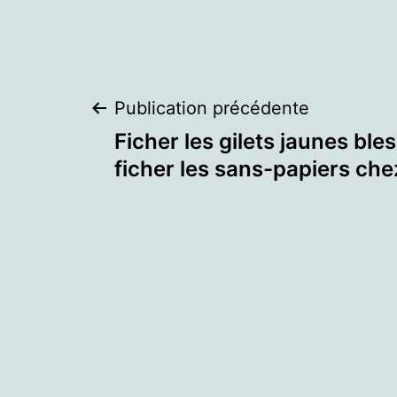
Navigation
Publication précédente
Ficher les gilets jaunes bles
de
ficher les sans-papiers che
l’article