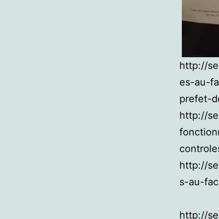
http://s
es-au-fa
prefet-d
http://s
fonction
controle
http://s
s-au-fac
http://s