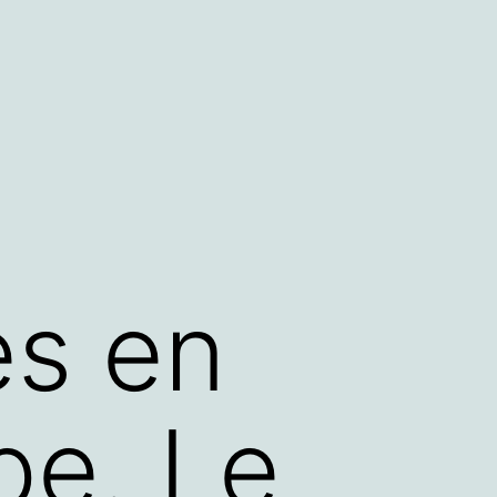
ès en
pe. Le