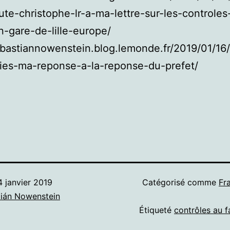
te-christophe-lr-a-ma-lettre-sur-les-controles
n-gare-de-lille-europe/
ebastiannowenstein.blog.lemonde.fr/2019/01/16/
cies-ma-reponse-a-la-reponse-du-prefet/
4 janvier 2019
Catégorisé comme
Fr
ián Nowenstein
Étiqueté
contrôles au f