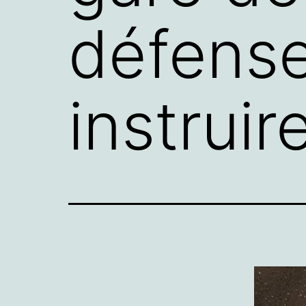
défense
instruire