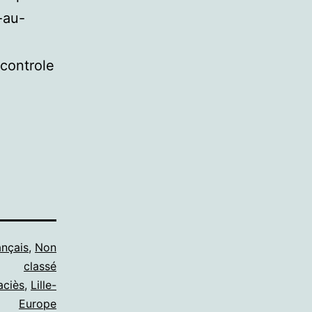
-au-
controle
ançais
,
Non
classé
aciès
,
Lille-
Europe