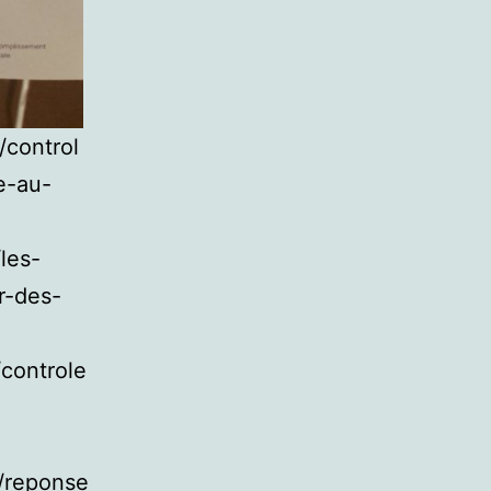
/control
e-au-
les-
r-des-
/controle
8/reponse