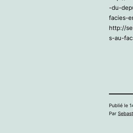
-du-depu
facies-e
http://s
s-au-fa
Publié le
1
Par
Sebast