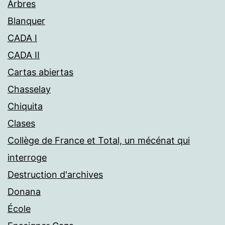
Arbres
Blanquer
CADA I
CADA II
Cartas abiertas
Chasselay
Chiquita
Clases
Collège de France et Total, un mécénat qui
interroge
Destruction d'archives
Donana
École