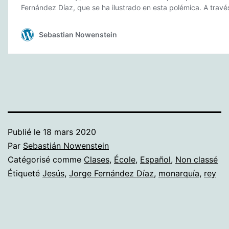
Publié le
18 mars 2020
Par
Sebastián Nowenstein
Catégorisé comme
Clases
,
École
,
Español
,
Non classé
Étiqueté
Jesús
,
Jorge Fernández Díaz
,
monarquía
,
rey