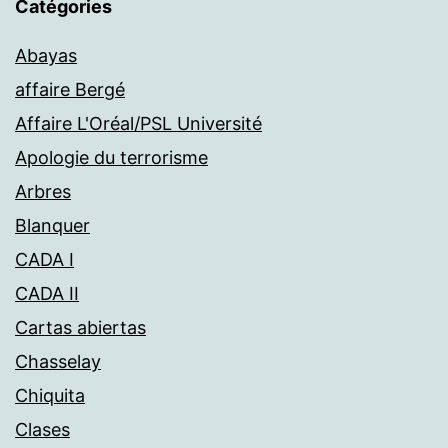
Catégories
Abayas
affaire Bergé
Affaire L'Oréal/PSL Université
Apologie du terrorisme
Arbres
Blanquer
CADA I
CADA II
Cartas abiertas
Chasselay
Chiquita
Clases