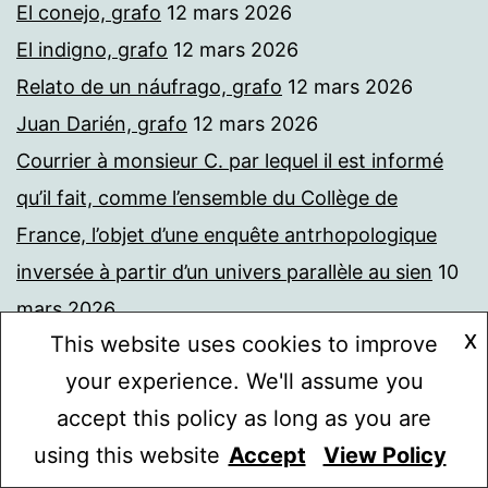
El conejo, grafo
12 mars 2026
El indigno, grafo
12 mars 2026
Relato de un náufrago, grafo
12 mars 2026
Juan Darién, grafo
12 mars 2026
Courrier à monsieur C. par lequel il est informé
qu’il fait, comme l’ensemble du Collège de
France, l’objet d’une enquête antrhopologique
inversée à partir d’un univers parallèle au sien
10
mars 2026
X
This website uses cookies to improve
Histoire d’une critique
10 mars 2026
your experience. We'll assume you
Ce viatique n’est rédigé par personne
8 mars
accept this policy as long as you are
2026
using this website
Accept
View Policy
Protégé : Un graphe qui met en évidence ce que
Mode sombre :