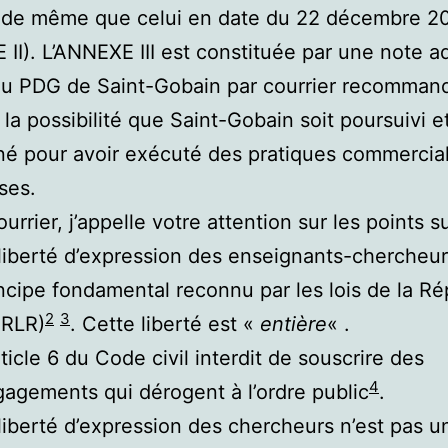
i, de même que celui en date du 22 décembre 2
II). L’ANNEXE III est constituée par une note a
au PDG de Saint-Gobain par courrier recomman
la possibilité que Saint-Gobain soit poursuivi e
é pour avoir exécuté des pratiques commercia
ses.
urrier, j’appelle votre attention sur les points s
liberté d’expression des enseignants-chercheur
ncipe fondamental reconnu par les lois de la R
2
3
FRLR)
. Cette liberté est «
entière
« .
rticle 6 du Code civil interdit de souscrire des
4
agements qui dérogent à l’ordre public
.
liberté d’expression des chercheurs n’est pas u