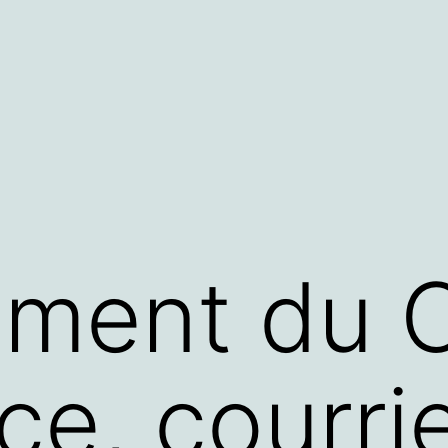
ment du C
ce, courri