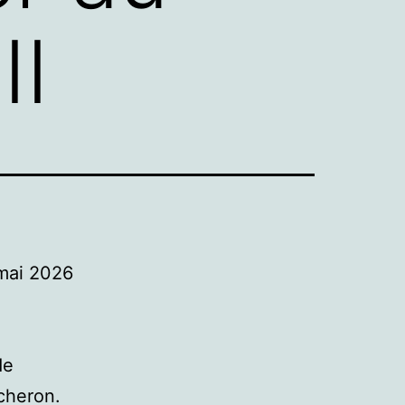
II
 mai 2026
de
cheron.