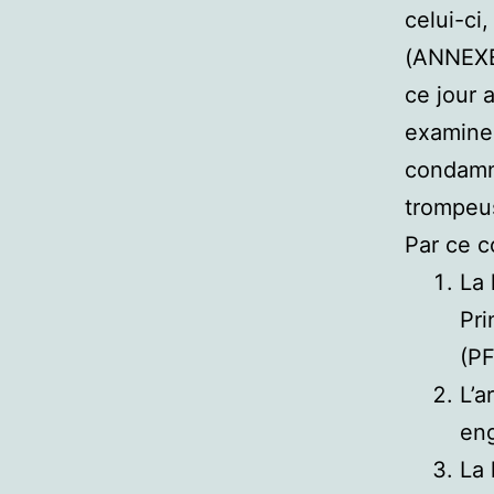
celui-c
(ANNEXE 
ce jour 
examine 
condamn
trompeu
Par ce co
La 
Pri
(P
L’a
eng
La 