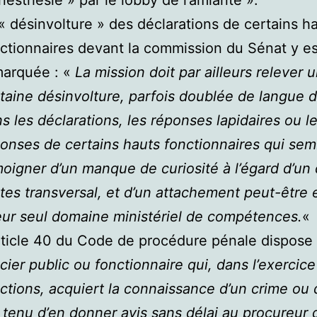
nesthésié » par le lobby de l’amiante ».
« désinvolture » des déclarations de certains h
ctionnaires devant la commission du Sénat y es
marquée : «
La mission doit par ailleurs relever 
taine désinvolture, parfois doublée de langue d
s les déclarations, les réponses lapidaires ou l
onses de certains hauts fonctionnaires qui sem
oigner d’un manque de curiosité à l’égard d’un 
tes transversal, et d’un attachement peut-être 
eur seul domaine ministériel de compétences.
«
rticle 40 du Code de procédure pénale dispose
icier public ou fonctionnaire qui, dans l’exercic
ctions, acquiert la connaissance d’un crime ou d
 tenu d’en donner avis sans délai au procureur 