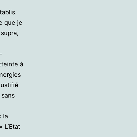
ablis.
e que je
 supra,
-
tteinte à
Energies
ustifié
i sans
 la
« L’Etat