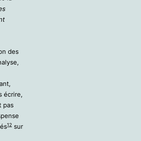
es
nt
ion des
nalyse,
ant,
 écrire,
t pas
ispense
12
sés
sur