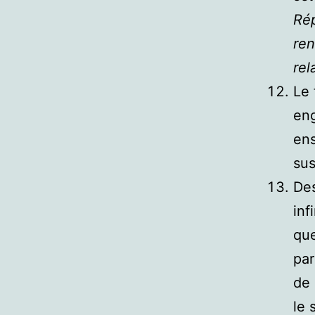
Rép
ren
rel
Le 
eng
ens
sus
Des
inf
que
par
de 
le 