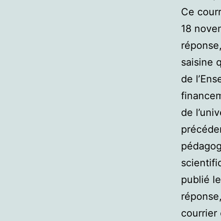
Ce courr
18 nove
réponse,
saisine 
de l’Ens
financem
de l’uni
précéden
pédagogi
scientif
publié l
réponse,
courrier