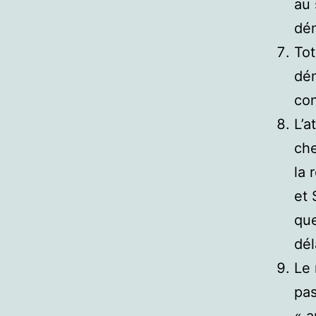
au 
dém
Tot
dém
con
L’a
che
la 
et 
que
dél
Le 
pas