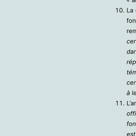
« a
La 
fon
re
cer
dan
rép
tém
cer
à l
L’a
off
fon
est