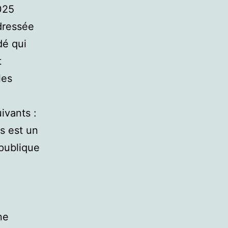
025
dressée
dé qui
t
les
uivants :
s est un
épublique
ne