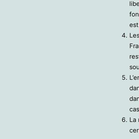
lib
fon
est
Les
Fra
res
sou
L’e
dan
dan
cas
La 
cer