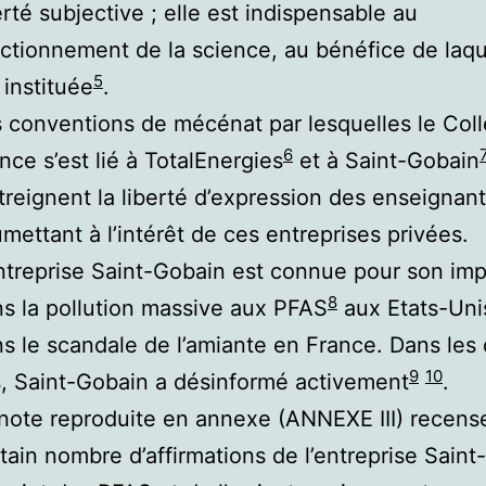
erté subjective ; elle est indispensable au
ctionnement de la science, au bénéfice de laque
5
 instituée
.
 conventions de mécénat par lesquelles le Col
6
nce s’est lié à TotalEnergies
et à Saint-Gobain
treignent la liberté d’expression des enseignant
mettant à l’intérêt de ces entreprises privées.
ntreprise Saint-Gobain est connue pour son imp
8
s la pollution massive aux PFAS
aux Etats-Uni
s le scandale de l’amiante en France. Dans les
9
10
, Saint-Gobain a désinformé activement
.
note reproduite en annexe (ANNEXE III) recens
tain nombre d’affirmations de l’entreprise Sain