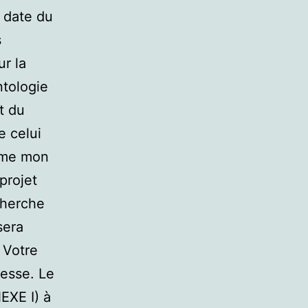
n date du
s
ur la
ntologie
t du
e celui
omme mon
projet
cherche
sera
 Votre
resse. Le
EXE I) à