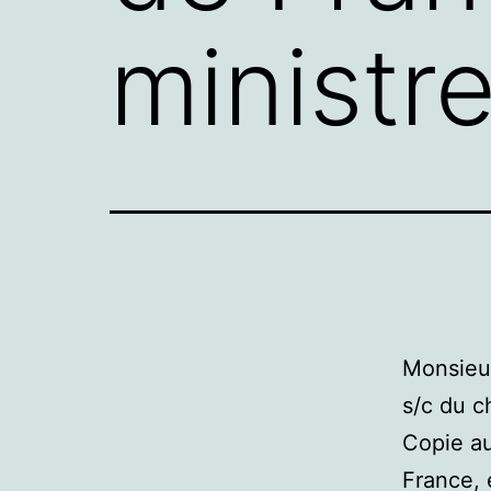
ministre
Monsieur
s/c du c
Copie au
France, 