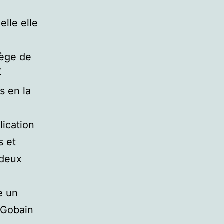
lle elle
lège de
7
s en la
lication
s et
 deux
e un
t-Gobain