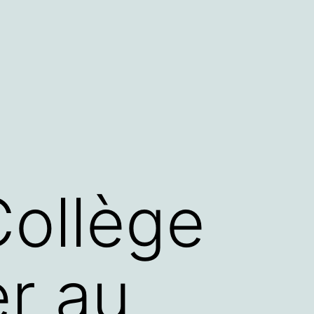
ollège
er au