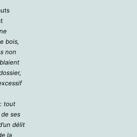
auts
t
une
e bois,
es non
blaient
dossier,
excessif
 :
tout
e de ses
’un délit
de la