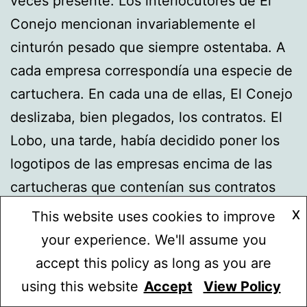
veces presente. Los interlocutores de El
Conejo mencionan invariablemente el
cinturón pesado que siempre ostentaba. A
cada empresa correspondía una especie de
cartuchera. En cada una de ellas, El Conejo
deslizaba, bien plegados, los contratos. El
Lobo, una tarde, había decidido poner los
logotipos de las empresas encima de las
cartucheras que contenían sus contratos
respectivos. Era, quizás, una manera pueril
X
This website uses cookies to improve
de vindicarse, pero a El Conejo le pareció
your experience. We'll assume you
bien. Disponemos de una foto del cinturón.
accept this policy as long as you are
El cinturón
using this website
Accept
View Policy
Mode sombre :
Los testimonios de El Conejo se vuelven, al