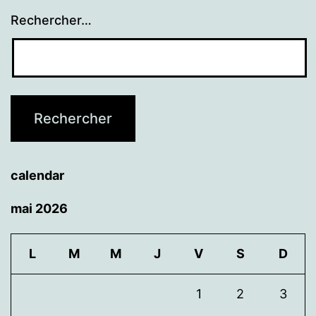
Rechercher…
calendar
mai 2026
L
M
M
J
V
S
D
1
2
3