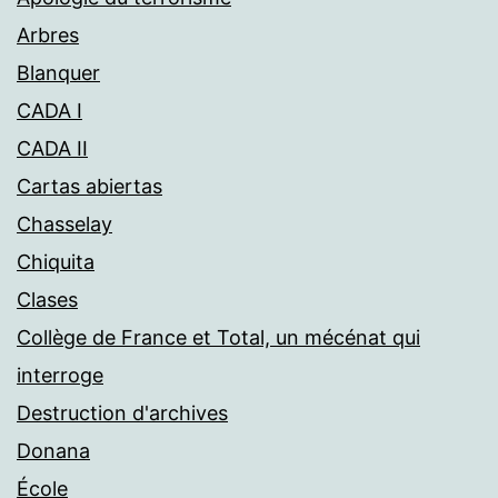
Arbres
Blanquer
CADA I
CADA II
Cartas abiertas
Chasselay
Chiquita
Clases
Collège de France et Total, un mécénat qui
interroge
Destruction d'archives
Donana
École