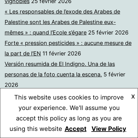
vignobles
25 février 2026
« Les responsables de l’exode des Arabes de
Palestine sont les Arabes de Palestine eux-
mêmes » : quand l’Ecole s’égare
25 février 2026
Forte « pression pesticides » : aucune mesure de
la part de l’EN
11 février 2026
Versión resumida de El Indigno. Una de las
personas de la foto cuenta la escena.
5 février
2026
Des pistes
27 janvier 2026
X
This website uses cookies to improve
Que peut-on dire ?
27 janvier 2026
your experience. We'll assume you
Formation syndicale « Enseigner Gaza »
27
accept this policy as long as you are
janvier 2026
using this website
Accept
View Policy
Mode sombre :
De la liberté d’expression de l’enseignant. Lettre