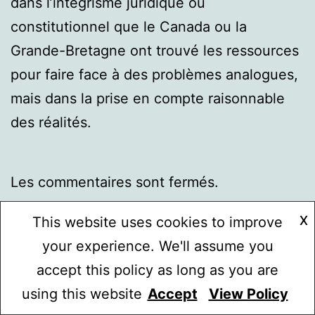
dans l’intégrisme juridique ou
constitutionnel que le Canada ou la
Grande-Bretagne ont trouvé les ressources
pour faire face à des problèmes analogues,
mais dans la prise en compte raisonnable
des réalités.
Les commentaires sont fermés.
X
This website uses cookies to improve
your experience. We'll assume you
Navigation
Publication précédente
accept this policy as long as you are
Lettre de félicitations à Eurostar,
using this website
Accept
View Policy
Mode sombre :
de
qui évolue positivement.