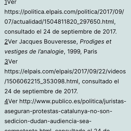
1
Ver
https://politica.elpais.com/politica/2017/09/
07/actualidad/1504811820_297650.html,
consultado el 24 de septiembre de 2017.
2
Ver Jacques Bouveresse,
Prodiges et
vestiges de l’analogie
, 1999, Paris
3
Ver
https://elpais.com/elpais/2017/09/22/videos
/1506062215_353098.html, consultado el
24 de septiembre de 2017.
4
Ver http://www.publico.es/politica/juristas-
aseguran-protestas-catalunya-no-son-
sedicion-dudan-audiencia-sea-
competente.html, consultado el 24 de