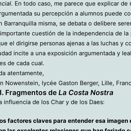
cial
. En todo caso, me parece que explicar de
argumentada su percepción a alumnos puede con
n Barranquilla misma, se debata o delibere se
 importante cuestión de la independencia de la
ue el dirigirse personas ajenas a las luchas y co
udad incite a una exposición argumentada y leal
es de cada cual.
da atentamente,
n Nowenstein, lycée Gaston Berger, Lille, Franc
I. Fragmentos de
La
Costa Nostra
la influencia de los Char y de los Daes:
los factores claves para entender esa imagen
on las excelentes relaciones que han forjado 