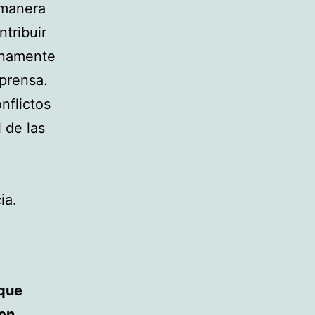
 manera
tribuir
renamente
 prensa.
nflictos
 de las
ia.
 que
con