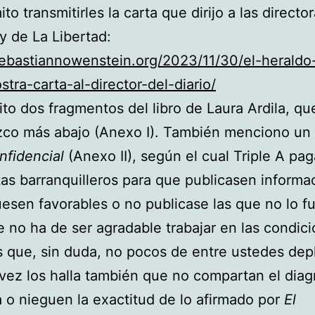
o transmitirles la carta que dirijo a las directo
y de La Libertad:
sebastiannowenstein.org/2023/11/30/el-heraldo
stra-carta-al-director-del-diario/
cito dos fragmentos del libro de Laura Ardila, qu
co más abajo (Anexo I). También menciono un 
nfidencial
(Anexo II), según el cual Triple A pa
tas barranquilleros para que publicasen informa
uesen favorables o no publicase las que no lo f
 no ha de ser agradable trabajar en las condic
s que, sin duda, no pocos de entre ustedes dep
 vez los halla también que no compartan el diag
a o nieguen la exactitud de lo afirmado por
El