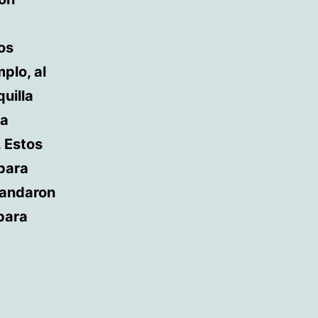
os
plo, al
uilla
la
 Estos
 para
mandaron
para