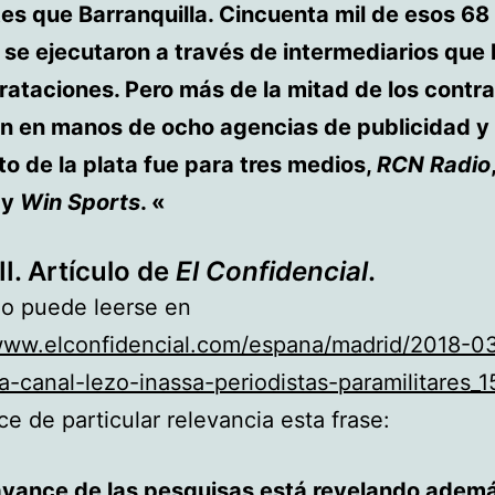
es que Barranquilla. Cincuenta mil de esos 6
 se ejecutaron a través de intermediarios que 
ataciones. Pero más de la mitad de los contr
n en manos de ocho agencias de publicidad y e
to de la plata fue para tres medios,
RCN Radio
y
Win Sports
. «
I. Artículo de
El Confidencial
.
ulo puede leerse en
/www.elconfidencial.com/espana/madrid/2018-0
ea-canal-lezo-inassa-periodistas-paramilitares_
e de particular relevancia esta frase:
 avance de las pesquisas está revelando adem