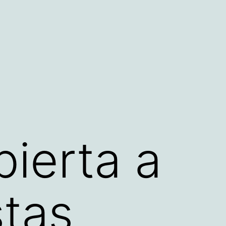
bierta a
stas