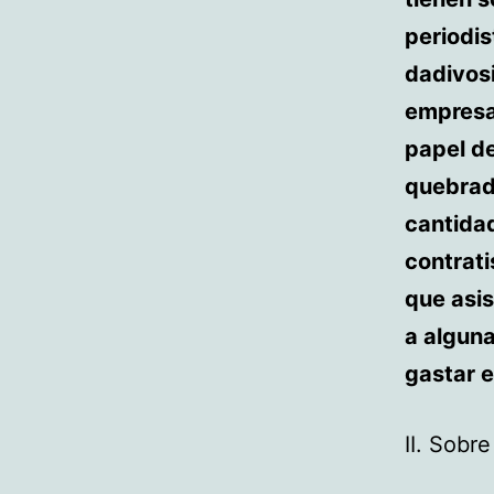
periodis
dadivosi
empresar
papel de
quebrad
cantida
contrati
que asi
a algun
gastar e
II. Sobre