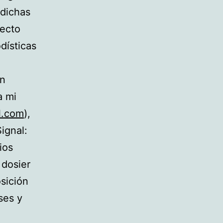
 dichas
yecto
dísticas
ón
a mi
l.com
),
ignal:
ios
 dosier
sición
ses y