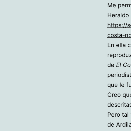
Me permit
Heraldo 
https://
costa-no
En ella 
reproduz
de
El Co
periodis
que le f
Creo que
descrita
Pero tal
de Ardil