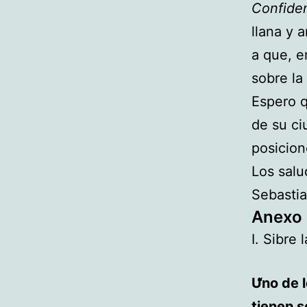
Confiden
llana y 
a que, e
sobre la
Espero q
de su ci
posicion
Los salu
Sebastia
Anexo 
I. Sibre 
Uno de 
tienen s