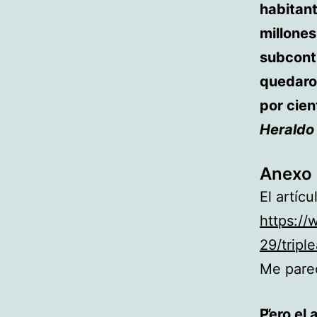
habitant
millones
subcontr
quedaro
por cien
Heraldo
Anexo I
El artíc
https:/
29/tripl
Me parec
Pero el