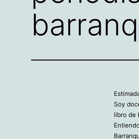
barranqu
Estimada
Soy doce
libro de
Entiendo
Barranqu