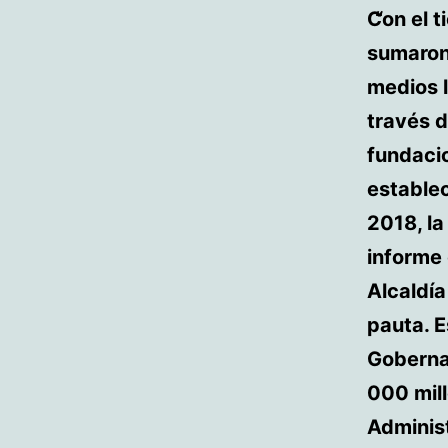
Con el t
sumaron 
medios l
través d
fundacio
establec
2018, la
informe 
Alcaldía
pauta. E
Gobernac
000 mill
Administ