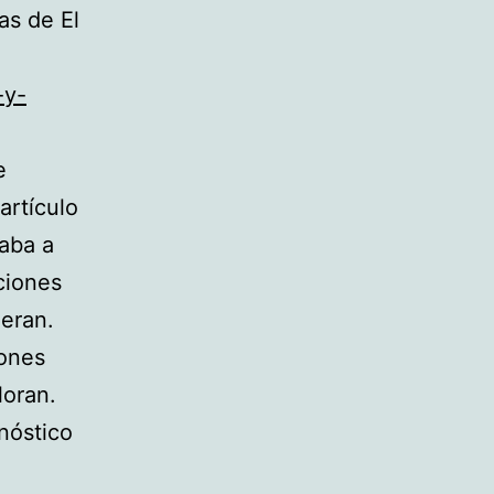
ras de El
-y-
e
artículo
gaba a
ciones
ueran.
iones
loran.
nóstico