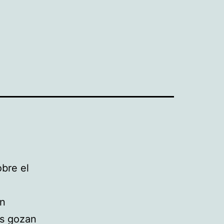
bre el
en
as gozan