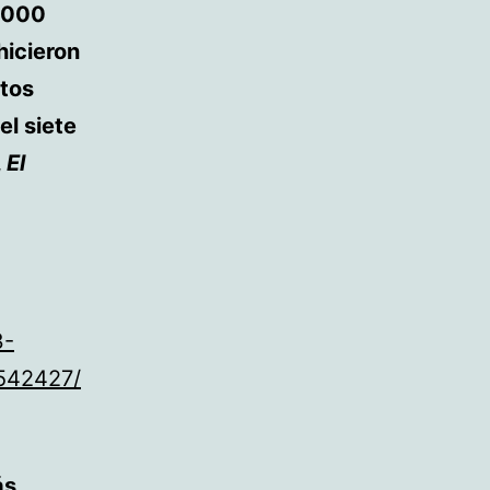
8 000
hicieron
atos
l siete
,
El
3-
1542427/
ás