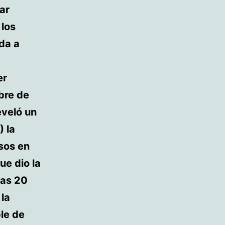
har
 los
da a
er
mbre de
eveló un
) la
sos en
ue dio la
nas 20
 la
le de