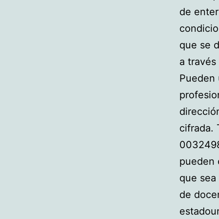
de enter
condicio
que se d
a través
Pueden u
profesio
direcció
cifrada.
00324987
pueden o
que sea 
de docen
estadou