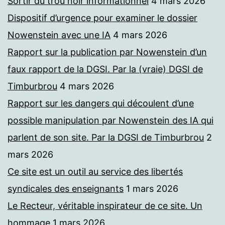
Sortir du trou noir informationnel
4 mars 2026
Dispositif d’urgence pour examiner le dossier
Nowenstein avec une IA
4 mars 2026
Rapport sur la publication par Nowenstein d’un
faux rapport de la DGSI. Par la (vraie) DGSI de
Timburbrou
4 mars 2026
Rapport sur les dangers qui découlent d’une
possible manipulation par Nowenstein des IA qui
parlent de son site. Par la DGSI de Timburbrou
2
mars 2026
Ce site est un outil au service des libertés
syndicales des enseignants
1 mars 2026
Le Recteur, véritable inspirateur de ce site. Un
hommage
1 mars 2026