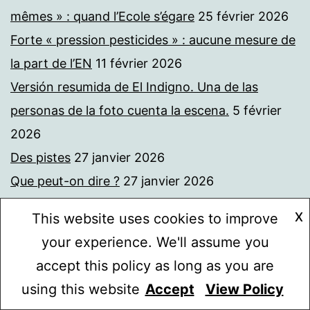
mêmes » : quand l’Ecole s’égare
25 février 2026
Forte « pression pesticides » : aucune mesure de
la part de l’EN
11 février 2026
Versión resumida de El Indigno. Una de las
personas de la foto cuenta la escena.
5 février
2026
Des pistes
27 janvier 2026
Que peut-on dire ?
27 janvier 2026
Formation syndicale « Enseigner Gaza »
27
X
This website uses cookies to improve
janvier 2026
your experience. We'll assume you
De la liberté d’expression de l’enseignant. Lettre
accept this policy as long as you are
au ministre de l’Education nationale Geffray
21
using this website
Accept
View Policy
Mode sombre :
janvier 2026