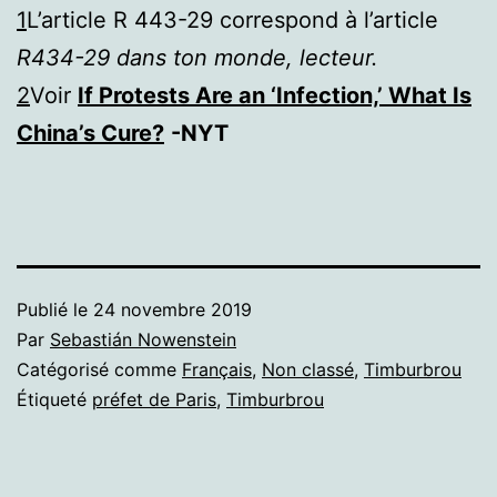
1
L’article R 443-29 correspond à l’article
R434-29 dans ton monde, lecteur.
2
Voir
If Protests Are an ‘Infection,’ What Is
China’s Cure?
-NYT
Publié le
24 novembre 2019
Par
Sebastián Nowenstein
Catégorisé comme
Français
,
Non classé
,
Timburbrou
Étiqueté
préfet de Paris
,
Timburbrou