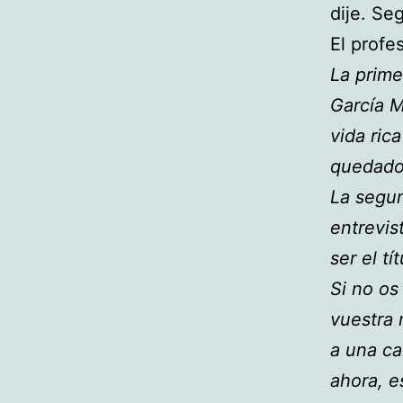
dije. Se
El profe
La prime
García M
vida ric
quedado
La segun
entrevis
ser el tí
Si no os
vuestra 
a una ca
ahora, e