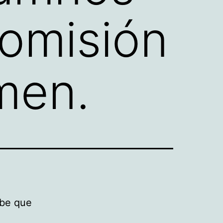
comisión
imen.
abe que