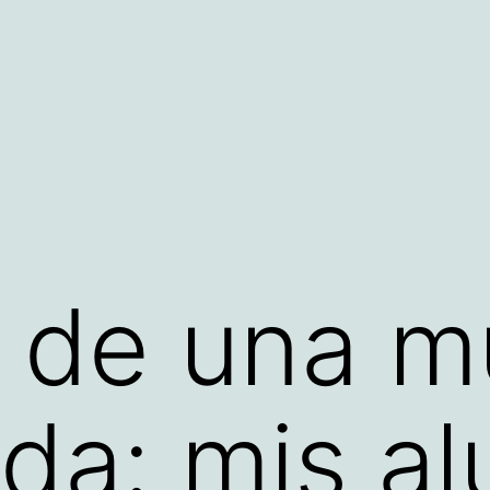
 de una m
da: mis a