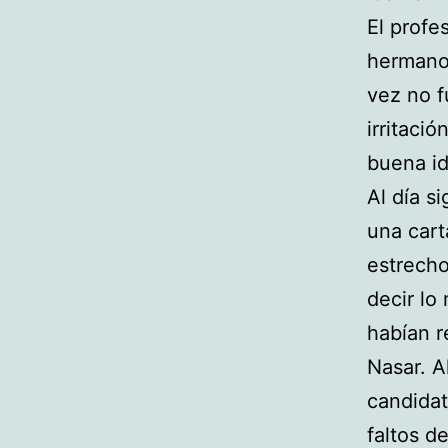
El profe
hermanos
vez no f
irritaci
buena i
Al día s
una cart
estrecho
decir lo
habían r
Nasar. A
candidat
faltos d