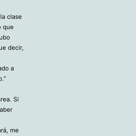
la clase
ó que
hubo
ue decir,
ado a
o.”
rea. Si
haber
tará, me