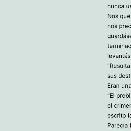
nunca us
Nos qued
nos prec
guardás
terminad
levantás
“Resulta
sus dest
Eran una
“El prob
el crime
escrito l
Parecía f