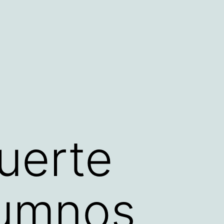
uerte
lumnos