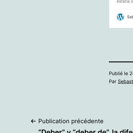
Publié le
2
Par
Sebast
Navigation
Publication précédente
“Deber” y “deber de”, la dif