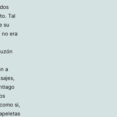
 dos
to. Tal
e su
í no era
buzón
y
an a
sajes,
ntiago
los
como si,
papeletas