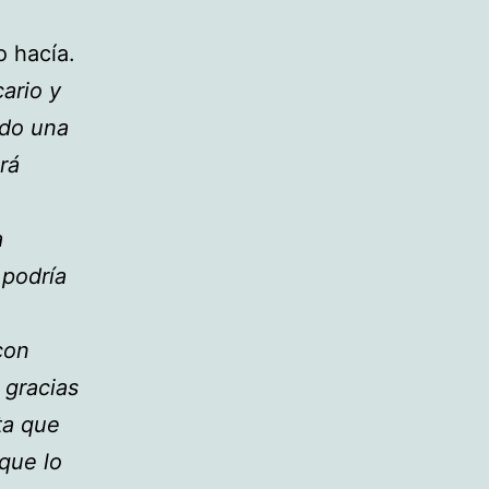
o hacía.
cario y
ido una
rá
a
 podría
con
 gracias
ta que
 que lo