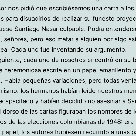
sor nos pidió que escribiésemos una carta a los
 para disuadirlos de realizar su funesto proyec
uese Santiago Nasar culpable. Podía entenders
ón, señores, pero eso matar a alguien por algo as
dea. Cada uno fue inventando su argumento.
iguiente, cada uno de nosotros encontró en su 
a ceremoniosa escrita en un papel amarillento 
. Había pequeñas variaciones, pero todas vení
 mismo: los hermanos habían leído nuestros men
ecapacitado y habían decidido no asesinar a Sa
l dorso de las cartas figuraban los nombres de 
os de las elecciones colombianas de 1948: era 
e papel, los autores hubiesen recurrido a unas 