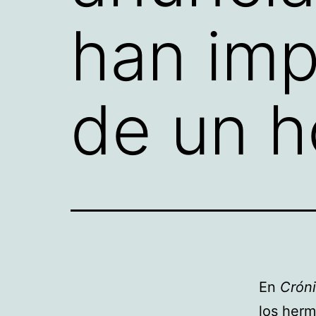
han imp
de un h
En
Crón
los herm