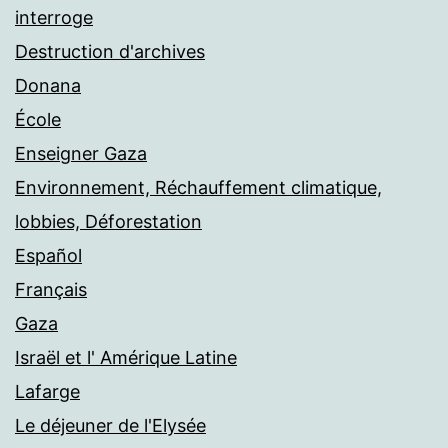
interroge
Destruction d'archives
Donana
École
Enseigner Gaza
Environnement, Réchauffement climatique,
lobbies, Déforestation
Español
Français
Gaza
Israël et l' Amérique Latine
Lafarge
Le déjeuner de l'Elysée