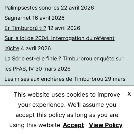
Palimpsestes sonores
22 avril 2026
Sagnarnet
16 avril 2026
Er Timburbrú til?
12 avril 2026
Sur la loi de 2004. Interrogation du référent
laïcité
4 avril 2026
La Série est-elle finie ? Timburbrou enquête sur
les PFAS, IV
30 mars 2026
Les mises aux enchères de Timburbrou
29 mars
2026
X
This website uses cookies to improve
Timburbrou enquête sur les PFAS, III. Note du 14
your experience. We'll assume you
mars 2032
25 mars 2026
accept this policy as long as you are
Les PFAS, Saint-Gobain et le Collège de France.
using this website
Accept
View Policy
Mode sombre :
Demande de communication de documents
24