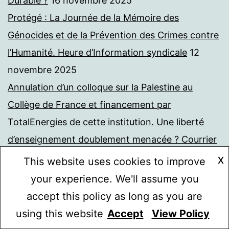
Durable ?
16 novembre 2025
Protégé : La Journée de la Mémoire des
Génocides et de la Prévention des Crimes contre
l’Humanité. Heure d’Information syndicale
12
novembre 2025
Annulation d’un colloque sur la Palestine au
Collège de France et financement par
TotalEnergies de cette institution. Une liberté
d’enseignement doublement menacée ? Courrier
à l’administrateur du Collège de France
9
X
This website uses cookies to improve
novembre 2025
your experience. We'll assume you
Enquêter avec nos élèves sur le financement par
accept this policy as long as you are
TotalEnergies du Collège de France
8 novembre
using this website
Accept
View Policy
Mode sombre :
2025