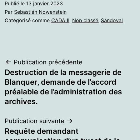
Publié le
13 janvier 2023
Par
Sebastián Nowenstein
Catégorisé comme
CADA II
,
Non classé
,
Sandoval
Navigation
Publication précédente
Destruction de la messagerie de
de
Blanquer, demande de l’accord
l’article
préalable de l’administration des
archives.
Publication suivante
Requête demandant