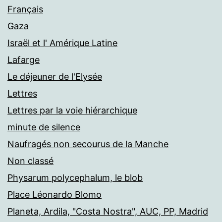
Français
Gaza
Israël et l' Amérique Latine
Lafarge
Le déjeuner de l'Elysée
Lettres
Lettres par la voie hiérarchique
minute de silence
Naufragés non secourus de la Manche
Non classé
Physarum polycephalum, le blob
Place Léonardo Blomo
Planeta, Ardila, "Costa Nostra", AUC, PP, Madrid