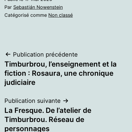
Par
Sebastián Nowenstein
Catégorisé comme
Non classé
Navigation
Publication précédente
Timburbrou, l’enseignement et la
de
fiction : Rosaura, une chronique
l’article
judiciaire
Publication suivante
La Fresque. De l’atelier de
Timburbrou. Réseau de
personnages