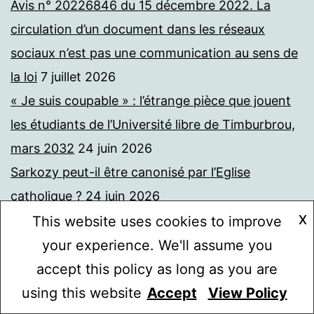
Avis n° 20226846 du 15 décembre 2022. La
circulation d’un document dans les réseaux
sociaux n’est pas une communication au sens de
la loi
7 juillet 2026
« Je suis coupable » : l’étrange pièce que jouent
les étudiants de l’Université libre de Timburbrou,
mars 2032
24 juin 2026
Sarkozy peut-il être canonisé par l’Eglise
catholique ?
24 juin 2026
X
PFAS. Mémoire en réponse au mémoire n° 2 de
This website uses cookies to improve
l’administration. Instruction n° 2515369
24 juin
your experience. We'll assume you
2026
accept this policy as long as you are
Protégé : PFAS et lobbying. Le ministère de
using this website
Accept
View Policy
Mode sombre :