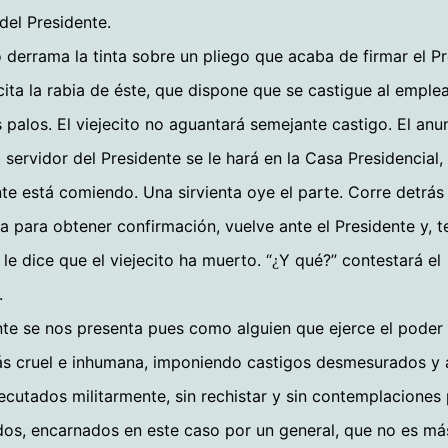
 del Presidente.
to derrama la tinta sobre un pliego que acaba de firmar el Pr
cita la rabia de éste, que dispone que se castigue al empl
 palos. El viejecito no aguantará semejante castigo. El anu
 servidor del Presidente se le hará en la Casa Presidencial,
nte está comiendo. Una sirvienta oye el parte. Corre detrás 
ra para obtener confirmación, vuelve ante el Presidente y,
 le dice que el viejecito ha muerto. “
Y qué?” contestará el
¿
.
nte se nos presenta pues como alguien que ejerce el poder 
 cruel e inhumana, imponiendo castigos desmesurados y ar
ecutados militarmente, sin rechistar y sin contemplaciones
os, encarnados en este caso por un general, que no es má