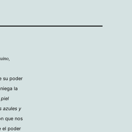
Quino,
e su poder
niega la
piel
s azules y
ón que nos
e el poder