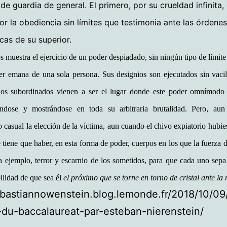
de guardia de general. El primero, por su crueldad infinita, 
r la obediencia sin límites que testimonia ante las órdene
cas de su superior.
s muestra el ejercicio de un poder despiadado, sin ningún tipo de límite
r emana de una sola persona. Sus designios son ejecutados sin vaci
los subordinados vienen a ser el lugar donde este poder omnímodo s
ndose y mostrándose en toda su arbitraria brutalidad. Pero, au
o casual la elección de la víctima, aun cuando el chivo expiatorio hubie
 tiene que haber, en esta forma de poder, cuerpos en los que la fuerza 
a ejemplo, terror y escarnio de los sometidos, para que cada uno sep
bilidad de que sea él
el próximo que se torne en torno de cristal ante la
ebastiannowenstein.blog.lemonde.fr/2018/10/09
-du-baccalaureat-par-esteban-nierenstein/