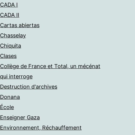
CADA I
CADA II
Cartas abiertas
Chasselay
Chiquita
Clases
Collège de France et Total, un mécénat
qui interroge
Destruction d'archives
Donana
École
Enseigner Gaza
Environnement, Réchauffement