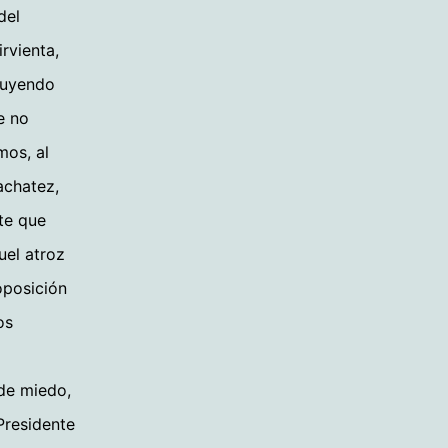
del
rvienta,
ibuyendo
e no
mos, al
achatez,
te que
uel atroz
oposición
os
 de miedo,
Presidente