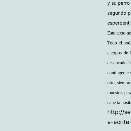
y su perro 
segundo po
esperpénti
Este texto no
Todo el pode
cuerpos de 
desencadená
contingente 
otro, siempre
muestre, par
cabe la posi
http://s
e-ecrite