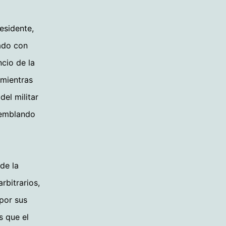
esidente,
eado con
ncio de la
 mientras
del militar
 temblando
de la
bitrarios,
 por sus
s que el