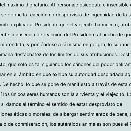
el máximo dignatario. Al personaje psicópata e insensible 
 se opone la reacción no desprovista de ingenuidad de la si
mite explicar al Presidente que el viejecito ha muerto, atr
nte la ausencia de reacción del Presidente al hecho de qu
mprendido, y poniéndose a sí misma en peligro, lo supone
tamaña desfachatez de los límites de sus atribuciones. Desf
to, que sólo es tal siguiendo los cánones del poder deliran
nar en el ámbito en que exhibe su autoridad despiadada aq
. De hecho, lo que se pone de manifiesto a través de esta 
í los únicos seres humanos son la sirvienta y el viejecito. L
, si damos al término el sentido de estar desprovisto de
iones éticas o morales, de albergar sentimientos de pena,
a o de conmiseración, los auténticos animales son pues el 