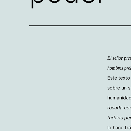
El señor pre
hombres preh
Este texto
sobre un s
humanidad
rosada com
turbios pe
lo hace fr