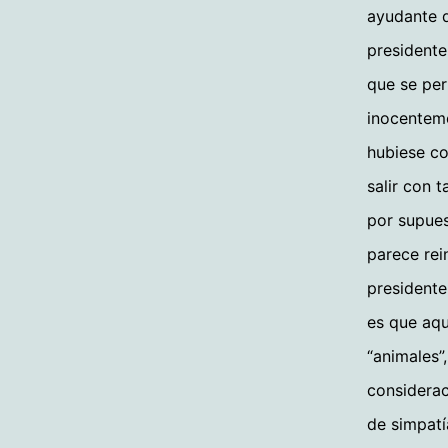
ayudante d
presidente
que se per
inocenteme
hubiese co
salir con 
por supues
parece rei
presidente
es que aqu
“animales”
considerac
de simpatí