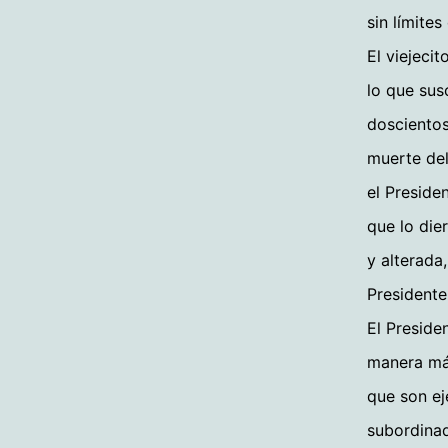
sin límites
El viejeci
lo que sus
doscientos
muerte del
el Preside
que lo die
y alterada,
Presidente
El Preside
manera más
que son ej
subordinad