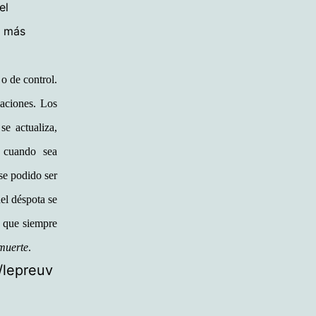
el
s más
 o de control.
laciones. Los
e actualiza,
n cuando sea
se podido ser
del déspota se
a que siempre
 muerte
.
/lepreuv