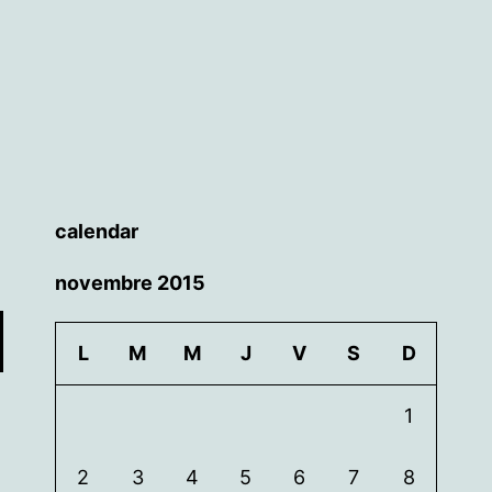
calendar
novembre 2015
L
M
M
J
V
S
D
1
2
3
4
5
6
7
8