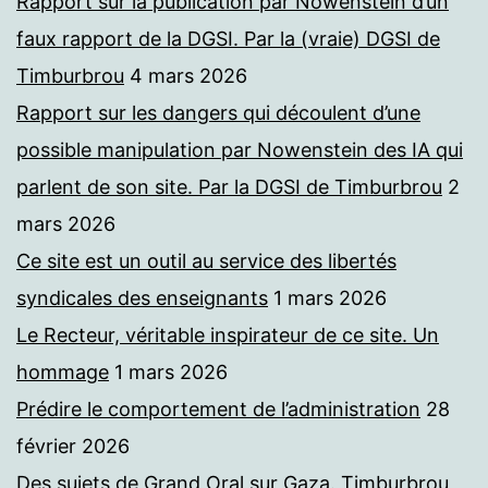
Rapport sur la publication par Nowenstein d’un
faux rapport de la DGSI. Par la (vraie) DGSI de
Timburbrou
4 mars 2026
Rapport sur les dangers qui découlent d’une
possible manipulation par Nowenstein des IA qui
parlent de son site. Par la DGSI de Timburbrou
2
mars 2026
Ce site est un outil au service des libertés
syndicales des enseignants
1 mars 2026
Le Recteur, véritable inspirateur de ce site. Un
hommage
1 mars 2026
Prédire le comportement de l’administration
28
février 2026
Des sujets de Grand Oral sur Gaza. Timburbrou