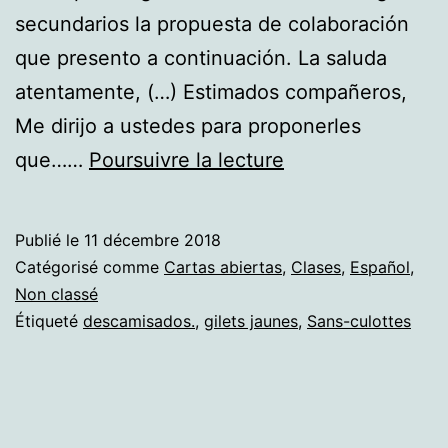
secundarios la propuesta de colaboración
que presento a continuación. La saluda
atentamente, (…) Estimados compañeros,
Me dirijo a ustedes para proponerles
Sans-
que……
Poursuivre la lecture
culottes,
gilets
Publié le
11 décembre 2018
jaunes
Catégorisé comme
Cartas abiertas
,
Clases
,
Español
,
y
Non classé
Étiqueté
descamisados.
,
gilets jaunes
,
Sans-culottes
descamisados.
Trabajo
colaborativo
entre