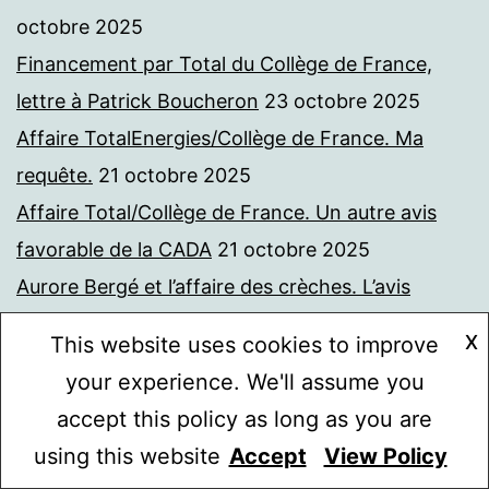
octobre 2025
Financement par Total du Collège de France,
lettre à Patrick Boucheron
23 octobre 2025
Affaire TotalEnergies/Collège de France. Ma
requête.
21 octobre 2025
Affaire Total/Collège de France. Un autre avis
favorable de la CADA
21 octobre 2025
Aurore Bergé et l’affaire des crèches. L’avis
favorable de la CADA à ma demande de
X
This website uses cookies to improve
communication de documents
21 octobre 2025
your experience. We'll assume you
Total et le financement du Collège de France.
accept this policy as long as you are
Lettre au PDG Pouyanné
8 octobre 2025
using this website
Accept
View Policy
Mode sombre :
Table ronde sponsorisée par TotalEnergies.