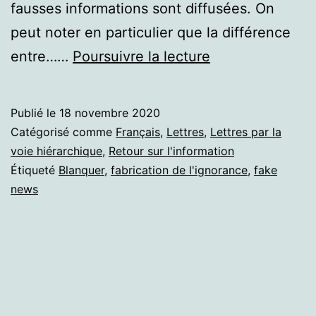
fausses informations sont diffusées. On
peut noter en particulier que la différence
Travailler
entre……
Poursuivre la lecture
sur
les
Publié le
18 novembre 2020
fake
Catégorisé comme
Français
,
Lettres
,
Lettres par la
news.
voie hiérarchique
,
Retour sur l'information
Étiqueté
Blanquer
,
fabrication de l'ignorance
,
fake
Blanquer
news
et
les
chiffres
du
COVID