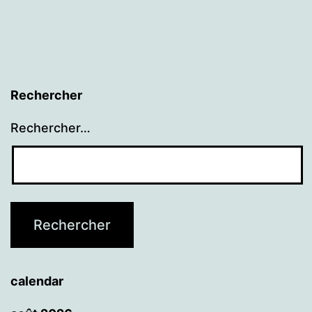
à
l’école.
Rechercher
Rechercher…
calendar