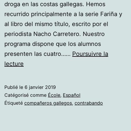
droga en las costas gallegas. Hemos
recurrido principalmente a la serie Fariña y
al libro del mismo título, escrito por el
periodista Nacho Carretero. Nuestro
programa dispone que los alumnos
presenten las cuatro……
Poursuivre la
Carta
lecture
a
mis
Publié le
6 janvier 2019
compañeros
Catégorisé comme
École
,
Español
gallegos.
Étiqueté
compañeros gallegos
,
contrabando
Contrabando
de