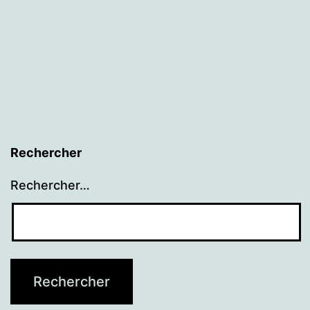
tabaco
y
narcotráfico.
Rechercher
Rechercher…