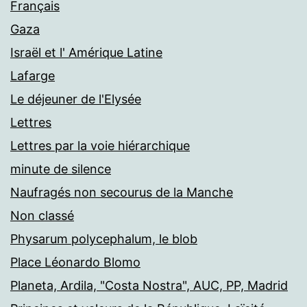
Français
Gaza
Israël et l' Amérique Latine
Lafarge
Le déjeuner de l'Elysée
Lettres
Lettres par la voie hiérarchique
minute de silence
Naufragés non secourus de la Manche
Non classé
Physarum polycephalum, le blob
Place Léonardo Blomo
Planeta, Ardila, "Costa Nostra", AUC, PP, Madrid