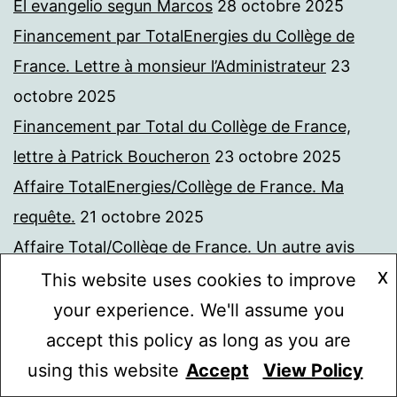
El evangelio segun Marcos
28 octobre 2025
Financement par TotalEnergies du Collège de
France. Lettre à monsieur l’Administrateur
23
octobre 2025
Financement par Total du Collège de France,
lettre à Patrick Boucheron
23 octobre 2025
Affaire TotalEnergies/Collège de France. Ma
requête.
21 octobre 2025
Affaire Total/Collège de France. Un autre avis
favorable de la CADA
21 octobre 2025
X
This website uses cookies to improve
Aurore Bergé et l’affaire des crèches. L’avis
your experience. We'll assume you
favorable de la CADA à ma demande de
accept this policy as long as you are
communication de documents
21 octobre 2025
using this website
Accept
View Policy
Mode sombre :