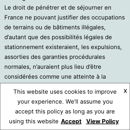
Le droit de pénétrer et de séjourner en
France ne pouvant justifier des occupations
de terrains ou de bâtiments illégales,
d’autant que des possibilités légales de
stationnement existeraient, les expulsions,
assorties des garanties procédurales
normales, n’auraient plus lieu d’être
considérées comme une atteinte à la
dignité de ces personnes.
X
This website uses cookies to improve
Ensuite, le contrôle des conditions
your experience. We'll assume you
d’existence et le respect, par ces
accept this policy as long as you are
personnes, des lois françaises, qu’il s’agisse
using this website
Accept
View Policy
Mode sombre :
des lois pénales ou des obligations